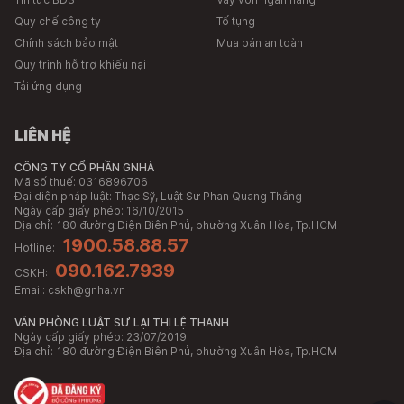
Quy chế công ty
Tố tụng
Chính sách bảo mật
Mua bán an toàn
Quy trình hỗ trợ khiếu nại
Tải ứng dụng
LIÊN HỆ
CÔNG TY CỔ PHẦN GNHÀ
Mã số thuế: 0316896706
Đại diện pháp luật: Thạc Sỹ, Luật Sư Phan Quang Thắng
Ngày cấp giấy phép: 16/10/2015
Địa chỉ:
180 đường Điện Biên Phủ, phường Xuân Hòa, Tp.HCM
1900.58.88.57
Hotline:
090.162.7939
CSKH:
Email:
cskh@gnha.vn
VĂN PHÒNG LUẬT SƯ LẠI THỊ LỆ THANH
Ngày cấp giấy phép: 23/07/2019
Địa chỉ:
180 đường Điện Biên Phủ, phường Xuân Hòa, Tp.HCM