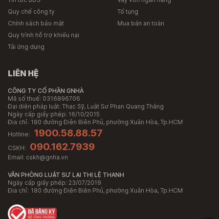
Quy chế công ty
Tố tụng
Chính sách bảo mật
Mua bán an toàn
Quy trình hỗ trợ khiếu nại
Tải ứng dụng
LIÊN HỆ
CÔNG TY CỔ PHẦN GNHÀ
Mã số thuế: 0316896706
Đại diện pháp luật: Thạc Sỹ, Luật Sư Phan Quang Thắng
Ngày cấp giấy phép: 16/10/2015
Địa chỉ:
180 đường Điện Biên Phủ, phường Xuân Hòa, Tp.HCM
1900.58.88.57
Hotline:
090.162.7939
CSKH:
Email:
cskh@gnha.vn
VĂN PHÒNG LUẬT SƯ LẠI THỊ LỆ THANH
Ngày cấp giấy phép: 23/07/2019
Địa chỉ:
180 đường Điện Biên Phủ, phường Xuân Hòa, Tp.HCM