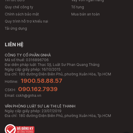
Quy chế công ty
Tố tụng
Chính sách bảo mật
Mua bán an toàn
Quy trình hỗ trợ khiếu nại
Tải ứng dụng
LIÊN HỆ
CÔNG TY CỔ PHẦN GNHÀ
Mã số thuế: 0316896706
Đại diện pháp luật: Thạc Sỹ, Luật Sư Phan Quang Thắng
Ngày cấp giấy phép: 16/10/2015
Địa chỉ:
180 đường Điện Biên Phủ, phường Xuân Hòa, Tp.HCM
1900.58.88.57
Hotline:
090.162.7939
CSKH:
Email:
cskh@gnha.vn
VĂN PHÒNG LUẬT SƯ LẠI THỊ LỆ THANH
Ngày cấp giấy phép: 23/07/2019
Địa chỉ:
180 đường Điện Biên Phủ, phường Xuân Hòa, Tp.HCM