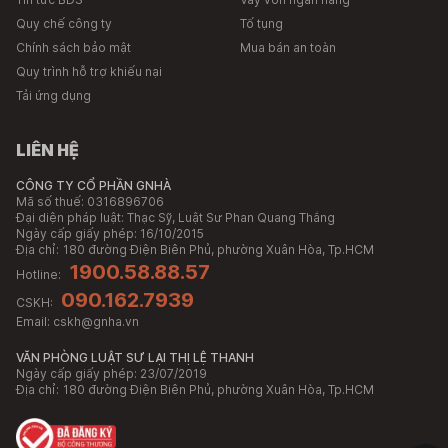
Quy chế công ty
Tố tụng
Chính sách bảo mật
Mua bán an toàn
Quy trình hỗ trợ khiếu nại
Tải ứng dụng
LIÊN HỆ
CÔNG TY CỔ PHẦN GNHÀ
Mã số thuế: 0316896706
Đại diện pháp luật: Thạc Sỹ, Luật Sư Phan Quang Thắng
Ngày cấp giấy phép: 16/10/2015
Địa chỉ:
180 đường Điện Biên Phủ, phường Xuân Hòa, Tp.HCM
1900.58.88.57
Hotline:
090.162.7939
CSKH:
Email:
cskh@gnha.vn
VĂN PHÒNG LUẬT SƯ LẠI THỊ LỆ THANH
Ngày cấp giấy phép: 23/07/2019
Địa chỉ:
180 đường Điện Biên Phủ, phường Xuân Hòa, Tp.HCM