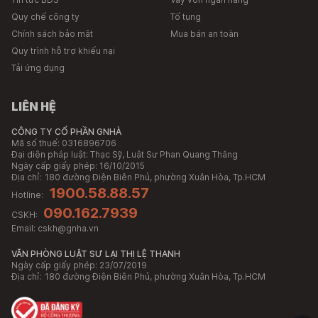
Quy chế công ty
Tố tụng
Chính sách bảo mật
Mua bán an toàn
Quy trình hỗ trợ khiếu nại
Tải ứng dụng
LIÊN HỆ
CÔNG TY CỔ PHẦN GNHÀ
Mã số thuế: 0316896706
Đại diện pháp luật: Thạc Sỹ, Luật Sư Phan Quang Thắng
Ngày cấp giấy phép: 16/10/2015
Địa chỉ:
180 đường Điện Biên Phủ, phường Xuân Hòa, Tp.HCM
1900.58.88.57
Hotline:
090.162.7939
CSKH:
Email:
cskh@gnha.vn
VĂN PHÒNG LUẬT SƯ LẠI THỊ LỆ THANH
Ngày cấp giấy phép: 23/07/2019
Địa chỉ:
180 đường Điện Biên Phủ, phường Xuân Hòa, Tp.HCM