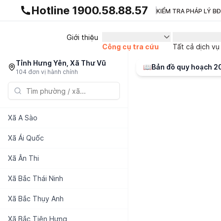
Gnhà production - v1.0.0
Hotline 1900.58.88.57
KIỂM TRA PHÁP LÝ B
Giới thiệu
Công cụ tra cứu
Tất cả dịch vụ
Tỉnh Hưng Yên, Xã Thư Vũ
📖
Bản đồ quy hoạch 
104 đơn vị hành chính
Xã
A Sào
Xã
Ái Quốc
Xã
Ân Thi
Xã
Bắc Thái Ninh
Xã
Bắc Thụy Anh
Xã
Bắc Tiên Hưng