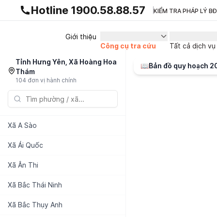
Gnhà production - v1.0.0
Hotline 1900.58.88.57
KIỂM TRA PHÁP LÝ B
Giới thiệu
Công cụ tra cứu
Tất cả dịch vụ
Tỉnh Hưng Yên, Xã Hoàng Hoa
📖
Bản đồ quy hoạch 
Thám
104 đơn vị hành chính
Xã
A Sào
Xã
Ái Quốc
Xã
Ân Thi
Xã
Bắc Thái Ninh
Xã
Bắc Thụy Anh