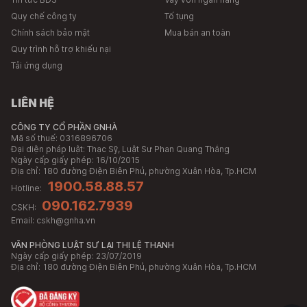
Quy chế công ty
Tố tụng
Chính sách bảo mật
Mua bán an toàn
Quy trình hỗ trợ khiếu nại
Tải ứng dụng
LIÊN HỆ
CÔNG TY CỔ PHẦN GNHÀ
Mã số thuế: 0316896706
Đại diện pháp luật: Thạc Sỹ, Luật Sư Phan Quang Thắng
Ngày cấp giấy phép: 16/10/2015
Địa chỉ:
180 đường Điện Biên Phủ, phường Xuân Hòa, Tp.HCM
1900.58.88.57
Hotline:
090.162.7939
CSKH:
Email:
cskh@gnha.vn
VĂN PHÒNG LUẬT SƯ LẠI THỊ LỆ THANH
Ngày cấp giấy phép: 23/07/2019
Địa chỉ:
180 đường Điện Biên Phủ, phường Xuân Hòa, Tp.HCM