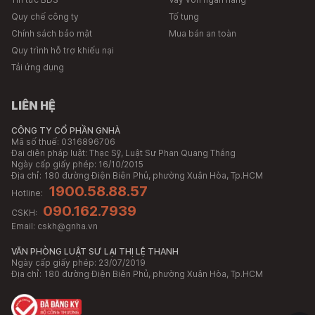
Quy chế công ty
Tố tụng
Chính sách bảo mật
Mua bán an toàn
Quy trình hỗ trợ khiếu nại
Tải ứng dụng
LIÊN HỆ
CÔNG TY CỔ PHẦN GNHÀ
Mã số thuế: 0316896706
Đại diện pháp luật: Thạc Sỹ, Luật Sư Phan Quang Thắng
Ngày cấp giấy phép: 16/10/2015
Địa chỉ:
180 đường Điện Biên Phủ, phường Xuân Hòa, Tp.HCM
1900.58.88.57
Hotline:
090.162.7939
CSKH:
Email:
cskh@gnha.vn
VĂN PHÒNG LUẬT SƯ LẠI THỊ LỆ THANH
Ngày cấp giấy phép: 23/07/2019
Địa chỉ:
180 đường Điện Biên Phủ, phường Xuân Hòa, Tp.HCM