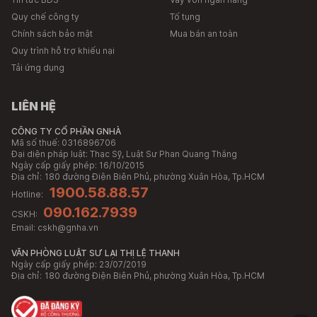
Quy chế công ty
Tố tụng
Chính sách bảo mật
Mua bán an toàn
Quy trình hỗ trợ khiếu nại
Tải ứng dụng
LIÊN HỆ
CÔNG TY CỔ PHẦN GNHÀ
Mã số thuế: 0316896706
Đại diện pháp luật: Thạc Sỹ, Luật Sư Phan Quang Thắng
Ngày cấp giấy phép: 16/10/2015
Địa chỉ:
180 đường Điện Biên Phủ, phường Xuân Hòa, Tp.HCM
1900.58.88.57
Hotline:
090.162.7939
CSKH:
Email:
cskh@gnha.vn
VĂN PHÒNG LUẬT SƯ LẠI THỊ LỆ THANH
Ngày cấp giấy phép: 23/07/2019
Địa chỉ:
180 đường Điện Biên Phủ, phường Xuân Hòa, Tp.HCM