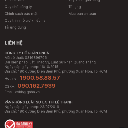
Quy chế công ty
Tố tụng
Chính sách bảo mật
Mua bán an toàn
Quy trình hỗ trợ khiếu nại
Tải ứng dụng
LIÊN HỆ
CÔNG TY CỔ PHẦN GNHÀ
Mã số thuế: 0316896706
Đại diện pháp luật: Thạc Sỹ, Luật Sư Phan Quang Thắng
Ngày cấp giấy phép: 16/10/2015
Địa chỉ:
180 đường Điện Biên Phủ, phường Xuân Hòa, Tp.HCM
1900.58.88.57
Hotline:
090.162.7939
CSKH:
Email:
cskh@gnha.vn
VĂN PHÒNG LUẬT SƯ LẠI THỊ LỆ THANH
Ngày cấp giấy phép: 23/07/2019
Địa chỉ:
180 đường Điện Biên Phủ, phường Xuân Hòa, Tp.HCM