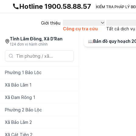
Gnhà production - v1.0.0
Hotline 1900.58.88.57
KIỂM TRA PHÁP LÝ B
Giới thiệu
Công cụ tra cứu
Tất cả dịch vụ
Tỉnh Lâm Đồng, Xã D’Ran
📖
Bản đồ quy hoạch 
124 đơn vị hành chính
Phường
1 Bảo Lộc
Xã
Bảo Lâm 1
Xã
Đam Rông 1
Phường
2 Bảo Lộc
Xã
Bảo Lâm 2
Xã
Cát Tiên 2