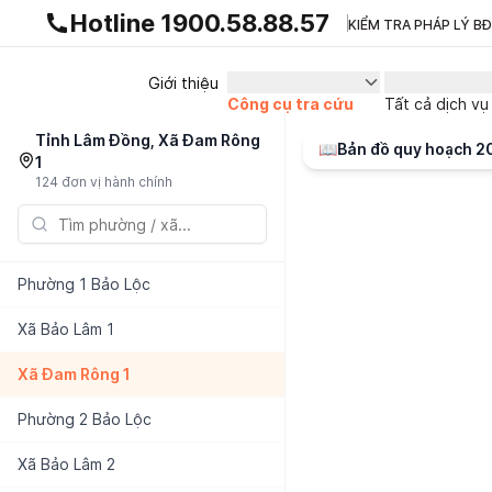
Gnhà production - v1.0.0
Hotline 1900.58.88.57
KIỂM TRA PHÁP LÝ B
Giới thiệu
Công cụ tra cứu
Tất cả dịch vụ
Tỉnh Lâm Đồng, Xã Đam Rông
📖
Bản đồ quy hoạch 
1
124 đơn vị hành chính
Phường
1 Bảo Lộc
Xã
Bảo Lâm 1
Xã
Đam Rông 1
Phường
2 Bảo Lộc
Xã
Bảo Lâm 2