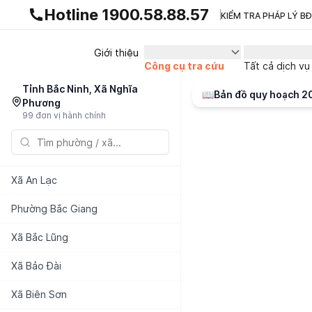
Gnhà production - v1.0.0
Hotline 1900.58.88.57
KIỂM TRA PHÁP LÝ B
Giới thiệu
Công cụ tra cứu
Tất cả dịch vụ
Tỉnh Bắc Ninh, Xã Nghĩa
📖
Bản đồ quy hoạch 
Phương
99 đơn vị hành chính
Xã
An Lạc
Phường
Bắc Giang
Xã
Bắc Lũng
Xã
Bảo Đài
Xã
Biên Sơn