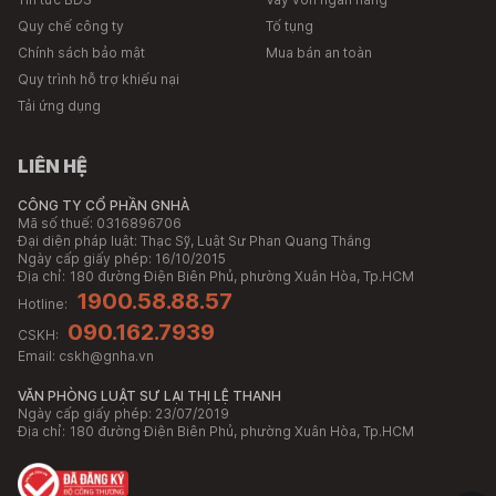
Quy chế công ty
Tố tụng
Chính sách bảo mật
Mua bán an toàn
Quy trình hỗ trợ khiếu nại
Tải ứng dụng
LIÊN HỆ
CÔNG TY CỔ PHẦN GNHÀ
Mã số thuế: 0316896706
Đại diện pháp luật: Thạc Sỹ, Luật Sư Phan Quang Thắng
Ngày cấp giấy phép: 16/10/2015
Địa chỉ:
180 đường Điện Biên Phủ, phường Xuân Hòa, Tp.HCM
1900.58.88.57
Hotline:
090.162.7939
CSKH:
Email:
cskh@gnha.vn
VĂN PHÒNG LUẬT SƯ LẠI THỊ LỆ THANH
Ngày cấp giấy phép: 23/07/2019
Địa chỉ:
180 đường Điện Biên Phủ, phường Xuân Hòa, Tp.HCM