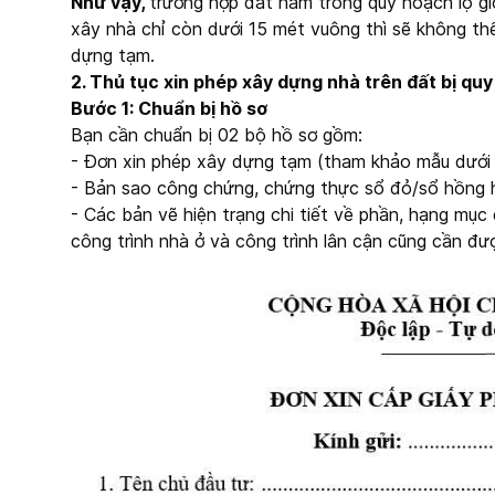
Như vậy,
trường hợp đất nằm trong quy hoạch lộ giới
xây nhà chỉ còn dưới 15 mét vuông thì sẽ không th
dựng tạm.
2. Thủ tục xin phép xây dựng nhà trên đất bị qu
Bước 1: Chuẩn bị hồ sơ
Bạn cần chuẩn bị 02 bộ hồ sơ gồm:
- Đơn xin phép xây dựng tạm (tham khảo mẫu dưới 
- Bản sao công chứng, chứng thực sổ đỏ/sổ hồng ho
- Các bản vẽ hiện trạng chi tiết về phần, hạng mục 
công trình nhà ở và công trình lân cận cũng cần đư