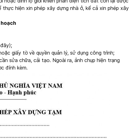
 hoặc dính lộ giới khiến phần diện tích đất còn lại được
ể thực hiện xin phép xây dựng nhà ở, kể cả xin phép xây
y hoạch
đây);
ặc giấy tờ về quyền quản lý, sử dụng công trình;
cần sửa chữa, cải tạo. Ngoài ra, ảnh chụp hiện trạng
ợc đính kèm.