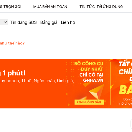
ĐS TRỌN GÓI
MUA BÁN AN TOÀN
TIN TỨC
TẢI ỨNG DỤNG
Tin đăng BĐS
Bảng giá
Liên hệ
 như thế nào?
 1 phút!
quy hoạch, Thuế, Ngăn chặn, Định giá,