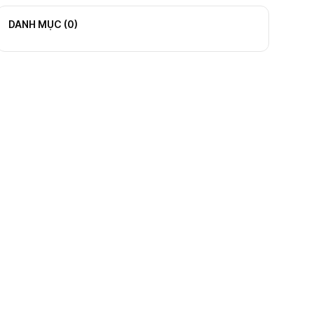
DANH MỤC (
0
)