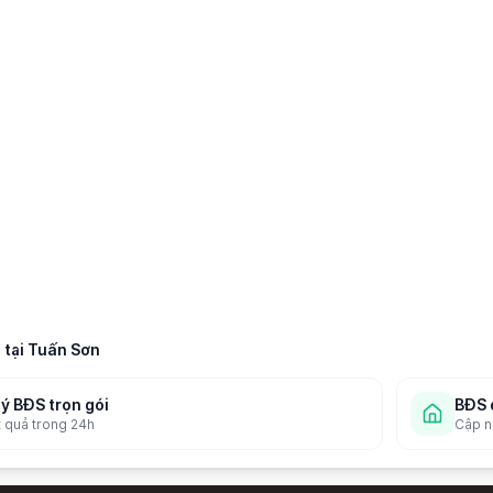
 tại
Tuấn Sơn
lý BĐS trọn gói
BĐS 
t quả trong 24h
Cập nh