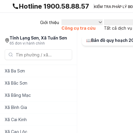
Gnhà production - v1.0.0
Hotline 1900.58.88.57
KIỂM TRA PHÁP LÝ B
Giới thiệu
Công cụ tra cứu
Tất cả dịch vụ
Tỉnh Lạng Sơn, Xã Tuấn Sơn
📖
Bản đồ quy hoạch 
65 đơn vị hành chính
Xã
Ba Sơn
Xã
Bắc Sơn
Xã
Bằng Mạc
Xã
Bình Gia
Xã
Cai Kinh
Xã
Cao Lộc