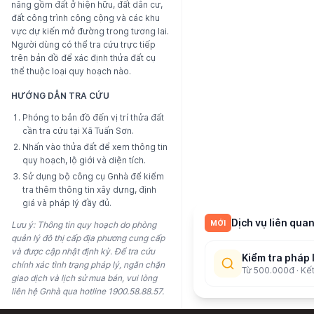
năng gồm đất ở hiện hữu, đất dân cư,
đất công trình công cộng và các khu
vực dự kiến mở đường trong tương lai.
Người dùng có thể tra cứu trực tiếp
trên bản đồ để xác định thửa đất cụ
thể thuộc loại quy hoạch nào.
HƯỚNG DẪN TRA CỨU
Phóng to bản đồ đến vị trí thửa đất
cần tra cứu tại
Xã Tuấn Sơn
.
Nhấn vào thửa đất để xem thông tin
quy hoạch, lộ giới và diện tích.
Sử dụng bộ công cụ Gnhà để kiểm
tra thêm thông tin xây dựng, định
giá và pháp lý đầy đủ.
Dịch vụ liên quan
MỚI
Lưu ý: Thông tin quy hoạch do phòng
quản lý đô thị cấp địa phương cung cấp
và được cập nhật định kỳ. Để tra cứu
Kiểm tra pháp 
chính xác tình trạng pháp lý, ngăn chặn
Từ 500.000đ · Kế
giao dịch và lịch sử mua bán, vui lòng
liên hệ Gnhà qua hotline 1900.58.88.57.