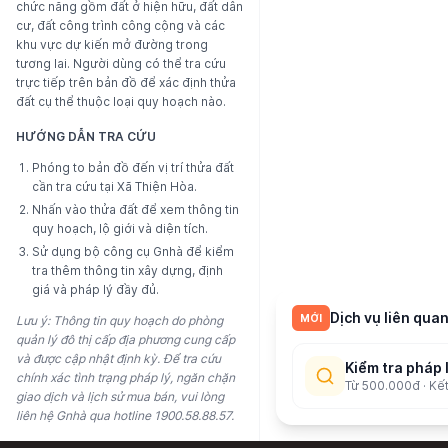
chức năng gồm đất ở hiện hữu, đất dân
cư, đất công trình công cộng và các
khu vực dự kiến mở đường trong
tương lai. Người dùng có thể tra cứu
trực tiếp trên bản đồ để xác định thửa
đất cụ thể thuộc loại quy hoạch nào.
HƯỚNG DẪN TRA CỨU
Phóng to bản đồ đến vị trí thửa đất
cần tra cứu tại
Xã Thiện Hòa
.
Nhấn vào thửa đất để xem thông tin
quy hoạch, lộ giới và diện tích.
Sử dụng bộ công cụ Gnhà để kiểm
tra thêm thông tin xây dựng, định
giá và pháp lý đầy đủ.
Dịch vụ liên quan
MỚI
Lưu ý: Thông tin quy hoạch do phòng
quản lý đô thị cấp địa phương cung cấp
và được cập nhật định kỳ. Để tra cứu
Kiểm tra pháp 
chính xác tình trạng pháp lý, ngăn chặn
Từ 500.000đ · Kế
giao dịch và lịch sử mua bán, vui lòng
liên hệ Gnhà qua hotline 1900.58.88.57.