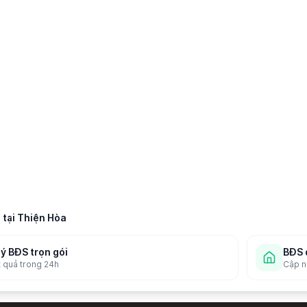
 tại
Thiện Hòa
lý BĐS trọn gói
BĐS 
t quả trong 24h
Cập nh