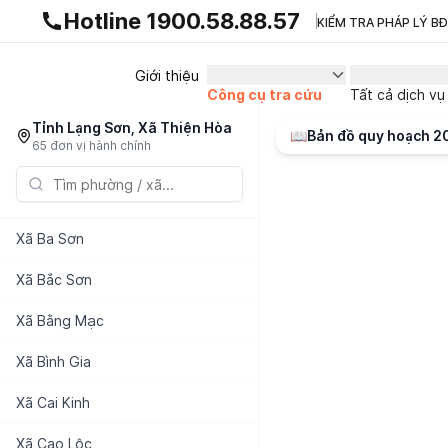
Gnhà production - v1.0.0
Hotline 1900.58.88.57
KIỂM TRA PHÁP LÝ B
Giới thiệu
Công cụ tra cứu
Tất cả dịch vụ
Tỉnh Lạng Sơn, Xã Thiện Hòa
📖
Bản đồ quy hoạch 
65 đơn vị hành chính
Xã
Ba Sơn
Xã
Bắc Sơn
Xã
Bằng Mạc
Xã
Bình Gia
Xã
Cai Kinh
Xã
Cao Lộc