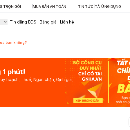
ĐS TRỌN GÓI
MUA BÁN AN TOÀN
TIN TỨC
TẢI ỨNG DỤNG
Tin đăng BĐS
Bảng giá
Liên hệ
mua bán không?
 1 phút!
quy hoạch, Thuế, Ngăn chặn, Định giá,