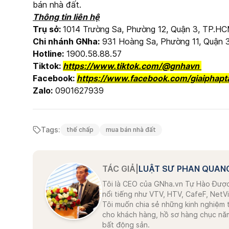
bán nhà đất.
Thông tin liên hệ
Trụ sở:
1014 Trường Sa, Phường 12, Quận 3, TP.H
Chi nhánh GNha:
931 Hoàng Sa, Phường 11, Quận 
Hotline:
1900.58.88.57
Tiktok:
https://www.tiktok.com/@gnhavn
Facebook:
https://www.facebook.com/giaiphapt
Zalo:
0901627939
Tags:
thế chấp
mua bán nhà đất
TÁC GIẢ
|
LUẬT SƯ PHAN QUAN
Tôi là CEO của GNha.vn Tự Hào Được
nổi tiếng như VTV, HTV, CafeF, NetVi
Tôi muốn chia sẻ những kinh nghiệm 
cho khách hàng, hồ sơ hàng chục năm,
bất động sản.