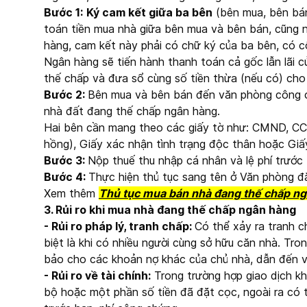
Bước 1:
Ký cam kết giữa ba bên
(bên mua, bên bán
toán tiền mua nhà giữa bên mua và bên bán, cũng 
hàng, cam kết này phải có chữ ký của ba bên, có 
Ngân hàng sẽ tiến hành thanh toán cả gốc lẫn lãi c
thế chấp và đưa sổ cùng số tiền thừa (nếu có) cho
Bước 2:
Bên mua và bên bán đến văn phòng công 
nhà đất đang thế chấp ngân hàng.
Hai bên cần mang theo các giấy tờ như: CMND, CC
hồng), Giấy xác nhận tình trạng độc thân hoặc Gi
Bước 3:
Nộp thuế thu nhập cá nhân và lệ phí trước 
Bước 4:
Thực hiện thủ tục sang tên ở Văn phòng đă
Xem thêm
Thủ tục mua bán nhà đang thế chấp n
3. Rủi ro khi mua nhà đang thế chấp ngân hàng
- Rủi ro pháp lý, tranh chấp:
Có thể xảy ra tranh ch
biệt là khi có nhiều người cùng sở hữu căn nhà. Tr
bảo cho các khoản nợ khác của chủ nhà, dẫn đến vi
- Rủi ro về tài chính:
Trong trường hợp giao dịch kh
bộ hoặc một phần số tiền đã đặt cọc, ngoài ra có th