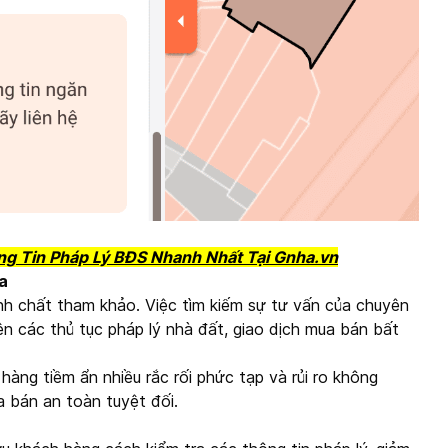
ng Tin Pháp Lý BĐS Nhanh Nhất Tại Gnha.vn
a
tính chất tham khảo. Việc tìm kiếm sự tư vấn của chuyên
hiện các thủ tục pháp lý nhà đất, giao dịch mua bán bất
hàng tiềm ẩn nhiều rắc rối phức tạp và rủi ro không
a bán an toàn tuyệt đối.