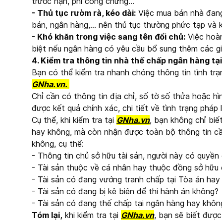
trước hạn, phí công chứng...
- Thủ tục rườm rà, kéo dài:
Việc mua bán nhà đang 
bán, ngân hàng,... nên thủ tục thường phức tạp và 
- Khó khăn trong việc sang tên đổi chủ:
Việc hoàn
biệt nếu ngân hàng có yêu cầu bổ sung thêm các gi
4. Kiểm tra thông tin nhà thế chấp ngân hàng tạ
Bạn có thể kiểm tra nhanh chóng thông tin tình trạ
GNha.vn.
Chỉ cần có thông tin địa chỉ, số tờ số thửa hoặc h
được kết quả chính xác, chi tiết về tình trạng pháp
Cụ thể, khi kiểm tra tại
GNha.vn
, bạn không chỉ bi
hay không, mà còn nhận được toàn bộ thông tin cần
không, cụ thể:
- Thông tin chủ sở hữu tài sản, người này có quyề
- Tài sản thuộc về cá nhân hay thuộc đồng sở hữu 
- Tài sản có đang vướng tranh chấp tại Tòa án hay
- Tài sản có đang bị kê biên để thi hành án không?
- Tài sản có đang thế chấp tại ngân hàng hay khôn
Tóm lại,
khi kiểm tra tại
GNha.vn
, bạn sẽ biết được