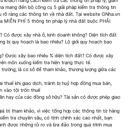
u khách hàng cách kiểm tra các thông tin pháp lý, giảm
Nha mang đến bộ công cụ 5 giải pháp kiểm tra thông tin
ểu rõ ràng các thông tin về nhà đất. Tại website GNha.vn
ra MIỄN PHÍ 5 thông tin pháp lý nhà đất buộc PHẢI
ì? Có được xây nhà ở, kinh doanh không? Diện tích đất
ông bị quy hoạch là bao nhiêu? Lộ giới quy hoạch bao
g? Được xây bao nhiêu % diện tích đất? Có được xây
ên môn xuống kiểm tra hiện trạng thực tế.
hị trường, là cơ sở để tham khảo, thương lượng giữa các
i thuế khi giao dịch, tránh bị huỷ hợp đồng mua bán,
 vào tội trốn thuế
hân hay của các đồng sở hữu? Tài sản có được phép giao
á trị tham khảo, vì việc tổng hợp các thông tin từ hàng
kiểm tra chuyên sâu, có tính chính xác cao nhất, bạn
ránh được những rủi ro và lừa đảo trong quá trình mua