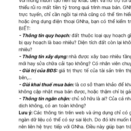
Với mong muốn tạo nên sự khác biệt và hỗ trợ tối ư
thiểu rủi ro mất tiền tỷ trong quá trình mua bán. G
trực tuyến, chỉ cần ngồi tại nhà cũng có thể tìm hi
hoặc ứng dụng điện thoại GNha, bạn có thể kiểm t
BIẾT:
- Thông tin quy hoạch:
đất thuộc loại quy hoạch g
bị quy hoạch là bao nhiêu? Diện tích đất còn lại kh
nhiêu?
- Thông tin xây dựng:
nhà được xây bao nhiêu tần
mới hay sửa chữa cải tạo không? Có nhân viên chuy
- Giá trị của BĐS:
giá trị thực tế của tài sản trên t
bên,…
- Giá khai thuế mua bán:
là cơ sở tham khảo để kha
không cập nhật mua bán được, hoặc thậm chí bị gán
- Thông tin ngăn chặn:
chủ sở hữu là ai? Của cá n
dịch không, có an toàn không?
Lưu ý:
Các thông tin trên web và ứng dụng chỉ có gi
ngàn dữ liệu có thể có sự sai lệch. Do đó khi muốn 
nên liên hệ trực tiếp với GNha. Điều này giúp bạn t