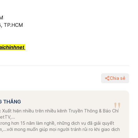
CM
3, TP.HCM
aichinhnet
Chia sẻ
"
G THẮNG
 Xuất hiện nhiều trên nhiều kênh Truyền Thông & Báo Chí
etTV,...
trong hơn 15 năm làm nghề, những dịch vụ đã giải quyết
...với mong muốn giúp mọi người tránh rủi ro khi giao dịch