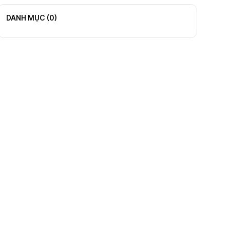
DANH MỤC (
0
)