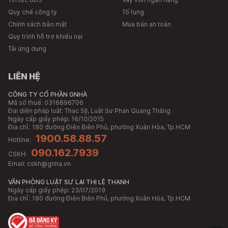
Quy chế công ty
Tố tụng
Chính sách bảo mật
Mua bán an toàn
Quy trình hỗ trợ khiếu nại
Tải ứng dụng
LIÊN HỆ
CÔNG TY CỔ PHẦN GNHÀ
Mã số thuế: 0316896706
Đại diện pháp luật: Thạc Sỹ, Luật Sư Phan Quang Thắng
Ngày cấp giấy phép: 16/10/2015
Địa chỉ:
180 đường Điện Biên Phủ, phường Xuân Hòa, Tp.HCM
1900.58.88.57
Hotline:
090.162.7939
CSKH:
Email:
cskh@gnha.vn
VĂN PHÒNG LUẬT SƯ LẠI THỊ LỆ THANH
Ngày cấp giấy phép: 23/07/2019
Địa chỉ:
180 đường Điện Biên Phủ, phường Xuân Hòa, Tp.HCM