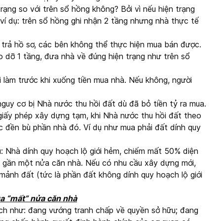
trạng so với trên sổ hồng không? Bởi vì nếu hiện trạng
 ví dụ: trên sổ hồng ghi nhận 2 tầng nhưng nhà thực tế
 trả hồ sơ, các bên không thể thực hiện mua bán được.
o dỡ 1 tầng, đưa nhà về đúng hiện trạng như trên sổ
i làm trước khi xuống tiền mua nhà. Nếu không, người
guy cơ bị Nhà nước thu hồi đất dù đã bỏ tiền tỷ ra mua.
giấy phép xây dựng tạm, khi Nhà nước thu hồi đất theo
 đền bù phần nhà đó. Ví dụ như mua phải đất dính quy
ụ: Nhà dính quy hoạch lộ giới hẻm, chiếm mất 50% diện
ất gần một nửa căn nhà. Nếu có nhu cầu xây dựng mới,
mảnh đất (tức là phần đất không dính quy hoạch lộ giới
ua “mất” nửa căn nhà
ịch như: đang vướng tranh chấp về quyền sở hữu; đang