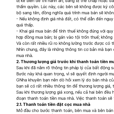
bị kê biên để thi hành án; đang bị thế chấp hoặc 
thẩm quyền. Lúc này, các bên sẽ không được ký c
bộ sang tên, đồng nghĩa quá trình mua bán sẽ không
- Nếu không định giá nhà đất, có thể dẫn đến nguy 
quá thấp.
- Khai giá mua bán để tính thuế không đúng với quy 
hợp đồng mua bán; bị gán vào tội trốn thuế; không
Và còn rất nhiều rủi ro không lường trước được có t
Nhìn chung, đây là những thông tin cơ bản mà bạn c
mua nhà.
2. Thương lượng giá trước khi thanh toán tiền m
Sau khi đã nắm rõ thông tin pháp lý của bất động sả
Bước này khá quan trọng, vì sẽ quyết định người m
GNha khuyên bạn nên dò hỏi xem lý do bán nhà của 
bạn sẽ có rất nhiều thông tin để thương lượng giá,
Sau khi thương lượng giá xong, nếu cả hai bên đều h
đoạn thanh toán tiền mua nhà. Việc thanh toán sẽ 
2.1. Thanh toán tiền đặt cọc mua nhà
Mở đầu cho bước thanh toán, bên mua và bên bán 