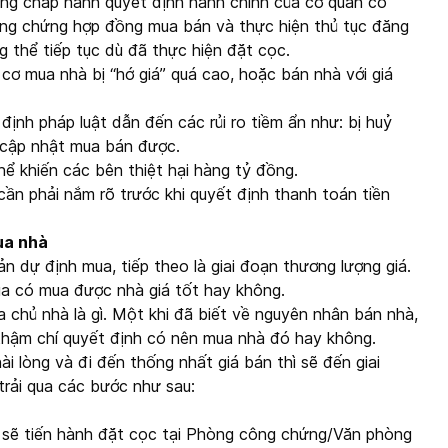
đang chấp hành quyết định hành chính của cơ quan có
ông chứng hợp đồng mua bán và thực hiện thủ tục đăng
 thể tiếp tục dù đã thực hiện đặt cọc.
cơ mua nhà bị “hớ giá” quá cao, hoặc bán nhà với giá
định pháp luật dẫn đến các rủi ro tiềm ẩn như: bị huỷ
 cập nhật mua bán được.
hể khiến các bên thiệt hại hàng tỷ đồng.
ần phải nắm rõ trước khi quyết định thanh toán tiền
ua nhà
n dự định mua, tiếp theo là giai đoạn thương lượng giá.
ua có mua được nhà giá tốt hay không.
chủ nhà là gì. Một khi đã biết về nguyên nhân bán nhà,
 thậm chí quyết định có nên mua nhà đó hay không.
ài lòng và đi đến thống nhất giá bán thì sẽ đến giai
trải qua các bước như sau:
sẽ tiến hành đặt cọc tại Phòng công chứng/Văn phòng