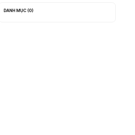
DANH MỤC (
0
)