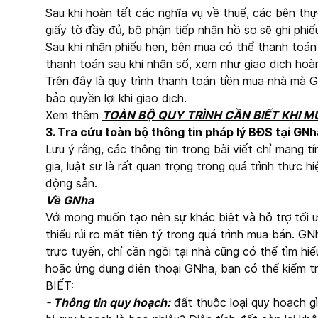
Sau khi hoàn tất các nghĩa vụ về thuế, các bên thự
giấy tờ đầy đủ, bộ phận tiếp nhận hồ sơ sẽ ghi phiế
Sau khi nhận phiếu hẹn, bên mua có thể thanh toán
thanh toán sau khi nhận sổ, xem như giao dịch hoàn
Trên đây là quy trình thanh toán tiền mua nhà mà
bảo quyền lợi khi giao dịch.
Xem thêm
TOÀN BỘ QUY TRÌNH CẦN BIẾT KHI 
3. Tra cứu toàn bộ thông tin pháp lý BĐS tại GNh
Lưu ý rằng, các thông tin trong bài viết chỉ mang 
gia, luật sư là rất quan trọng trong quá trình thực 
động sản.
Về GNha
Với mong muốn tạo nên sự khác biệt và hỗ trợ tối ư
thiểu rủi ro mất tiền tỷ trong quá trình mua bán. G
trực tuyến, chỉ cần ngồi tại nhà cũng có thể tìm hi
hoặc ứng dụng điện thoại GNha, bạn có thể kiểm t
BIẾT:
- Thông tin quy hoạch:
đất thuộc loại quy hoạch g