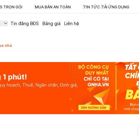
ĐS TRỌN GÓI
MUA BÁN AN TOÀN
TIN TỨC
TẢI ỨNG DỤNG
Tin đăng BĐS
Bảng giá
Liên hệ
ua nhà
 1 phút!
quy hoạch, Thuế, Ngăn chặn, Định giá,