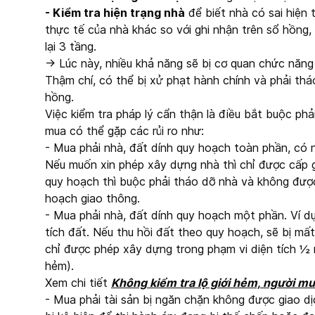
- Kiểm tra hiện trạng nhà
để biết nhà có sai hiện 
thực tế của nhà khác so với ghi nhận trên sổ hồng,
lại 3 tầng.
→ Lúc này, nhiều khả năng sẽ bị cơ quan chức năng
Thậm chí, có thể bị xử phạt hành chính và phải thá
hồng.
Việc kiểm tra pháp lý cẩn thận là điều bắt buộc phả
mua có thể gặp các rủi ro như:
- Mua phải nhà, đất dính quy hoạch toàn phần, có n
Nếu muốn xin phép xây dựng nhà thì chỉ được cấp 
quy hoạch thì buộc phải tháo dỡ nhà và không được
hoạch giao thông.
- Mua phải nhà, đất dính quy hoạch một phần. Ví d
tích đất. Nếu thu hồi đất theo quy hoạch, sẽ bị m
chỉ được phép xây dựng trong phạm vi diện tích ½ 
hẻm).
Xem chi tiết
Không kiểm tra lộ giới hẻm, người m
- Mua phải tài sản bị ngăn chặn không được giao d