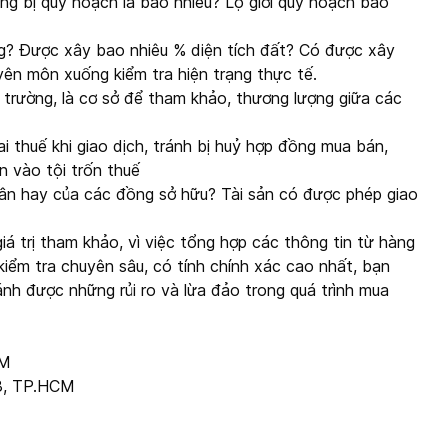
ông bị quy hoạch là bao nhiêu? Lộ giới quy hoạch bao
g? Được xây bao nhiêu % diện tích đất? Có được xây
ên môn xuống kiểm tra hiện trạng thực tế.
thị trường, là cơ sở để tham khảo, thương lượng giữa các
i thuế khi giao dịch, tránh bị huỷ hợp đồng mua bán,
 vào tội trốn thuế
hân hay của các đồng sở hữu? Tài sản có được phép giao
á trị tham khảo, vì việc tổng hợp các thông tin từ hàng
kiểm tra chuyên sâu, có tính chính xác cao nhất, bạn
ránh được những rủi ro và lừa đảo trong quá trình mua
CM
3, TP.HCM