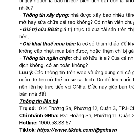
bị quy hoạch là bao nhiêu? Diện tích đất còn lại kh
nhiêu?
- Thông tin xây dựng:
nhà được xây bao nhiêu tần
mới hay sửa chữa cải tạo không? Có nhân viên chuy
- Giá trị của BĐS:
giá trị thực tế của tài sản trên 
bên,…
- Giá khai thuế mua bán:
là cơ sở tham khảo để kha
không cập nhật mua bán được, hoặc thậm chí bị gán
- Thông tin ngăn chặn:
chủ sở hữu là ai? Của cá n
dịch không, có an toàn không?
Lưu ý:
Các thông tin trên web và ứng dụng chỉ có gi
ngàn dữ liệu có thể có sự sai lệch. Do đó khi muốn 
nên liên hệ trực tiếp với GNha. Điều này giúp bạn t
bán nhà đất.
Thông tin liên hệ
Trụ sở:
1014 Trường Sa, Phường 12, Quận 3, TP.H
Chi nhánh GNha:
931 Hoàng Sa, Phường 11, Quận 
Hotline:
1900.58.88.57
Tiktok:
https://www.tiktok.com/@gnhavn