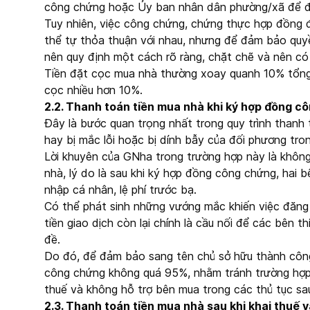
công chứng hoặc Ủy ban nhân dân phường/xã để đ
Tuy nhiên, việc công chứng, chứng thực hợp đồng 
thể tự thỏa thuận với nhau, nhưng để đảm bảo quyề
nên quy định một cách rõ ràng, chặt chẽ và nên có
Tiền đặt cọc mua nhà thường xoay quanh 10% tổng g
cọc nhiều hơn 10%.
2.2. Thanh toán tiền mua nhà khi ký hợp đồng c
Đây là bước quan trọng nhất trong quy trình thanh 
hay bị mắc lỗi hoặc bị dính bẫy của đối phương tro
Lời khuyên của GNha trong trường hợp này là không
nhà, lý do là sau khi ký hợp đồng công chứng, hai 
nhập cá nhân, lệ phí trước bạ.
Có thể phát sinh những vướng mắc khiến việc đăng 
tiền giao dịch còn lại chính là cầu nối để các bên th
đề.
Do đó, để đảm bảo sang tên chủ sở hữu thành công
công chứng không quá 95%, nhằm tránh trường hợp 
thuế và không hỗ trợ bên mua trong các thủ tục sa
2.3. Thanh toán tiền mua nhà sau khi khai thuế 