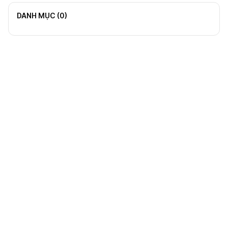
DANH MỤC (
0
)