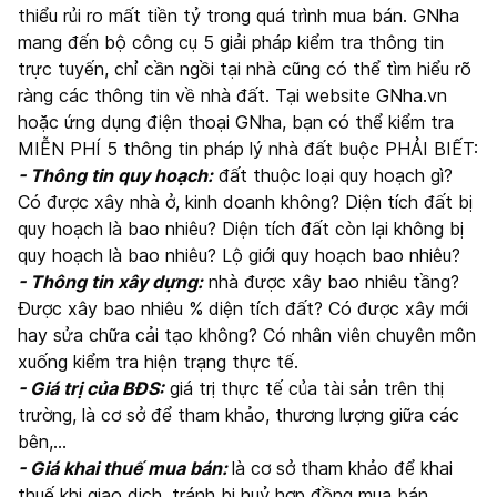
thiểu rủi ro mất tiền tỷ trong quá trình mua bán. GNha
mang đến bộ công cụ 5 giải pháp kiểm tra thông tin
trực tuyến, chỉ cần ngồi tại nhà cũng có thể tìm hiểu rõ
ràng các thông tin về nhà đất. Tại website GNha.vn
hoặc ứng dụng điện thoại GNha, bạn có thể kiểm tra
MIỄN PHÍ 5 thông tin pháp lý nhà đất buộc PHẢI BIẾT:
- Thông tin quy hoạch:
đất thuộc loại quy hoạch gì?
Có được xây nhà ở, kinh doanh không? Diện tích đất bị
quy hoạch là bao nhiêu? Diện tích đất còn lại không bị
quy hoạch là bao nhiêu? Lộ giới quy hoạch bao nhiêu?
- Thông tin xây dựng:
nhà được xây bao nhiêu tầng?
Được xây bao nhiêu % diện tích đất? Có được xây mới
hay sửa chữa cải tạo không? Có nhân viên chuyên môn
xuống kiểm tra hiện trạng thực tế.
- Giá trị của BĐS:
giá trị thực tế của tài sản trên thị
trường, là cơ sở để tham khảo, thương lượng giữa các
bên,…
- Giá khai thuế mua bán:
là cơ sở tham khảo để khai
thuế khi giao dịch, tránh bị huỷ hợp đồng mua bán,