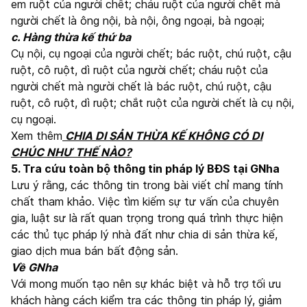
em ruột của người chết; cháu ruột của người chết mà
người chết là ông nội, bà nội, ông ngoại, bà ngoại;
c. Hàng thừa kế thứ ba
Cụ nội, cụ ngoại của người chết; bác ruột, chú ruột, cậu
ruột, cô ruột, dì ruột của người chết; cháu ruột của
người chết mà người chết là bác ruột, chú ruột, cậu
ruột, cô ruột, dì ruột; chắt ruột của người chết là cụ nội,
cụ ngoại.
Xem thêm
CHIA DI SẢN THỪA KẾ KHÔNG CÓ DI
CHÚC NHƯ THẾ NÀO?
5. Tra cứu toàn bộ thông tin pháp lý BĐS tại GNha
Lưu ý rằng, các thông tin trong bài viết chỉ mang tính
chất tham khảo. Việc tìm kiếm sự tư vấn của chuyên
gia, luật sư là rất quan trọng trong quá trình thực hiện
các thủ tục pháp lý nhà đất như chia di sản thừa kế,
giao dịch mua bán bất động sản.
Về GNha
Với mong muốn tạo nên sự khác biệt và hỗ trợ tối ưu
khách hàng cách kiểm tra các thông tin pháp lý, giảm