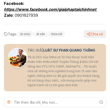
Facebook:
https://www.facebook.com/giaiphaptaichinhnet
Zalo:
0901627939
Tags:
Chia sẻ
di chúc
di sản
thừa kế
TÁC GIẢ
|
LUẬT SƯ PHAN QUANG THẮNG
Tôi là CEO của GNha.vn Tự Hào Được Xuất hiện
nhiều trên nhiều kênh Truyền Thông & Báo Chí nổi
tiếng như VTV, HTV, CafeF, NetVietTV,... Tôi muốn
chia sẻ những kinh nghiệm trong hơn 15 năm làm
nghề, những dịch vụ đã giải quyết cho khách hàng,
hồ sơ hàng chục năm,...với mong muốn giúp mọi
người tránh rủi ro khi giao dịch bđs.