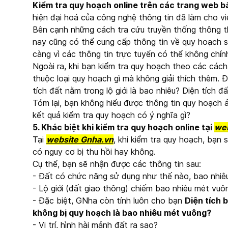
Kiểm tra quy hoạch online trên các trang web b
hiện đại hoá của công nghệ thông tin đã làm cho v
Bên cạnh những cách tra cứu truyền thống thông t
nay cũng có thể cung cấp thông tin về quy hoạch sử
càng vì các thông tin trực tuyến có thể không chí
Ngoài ra, khi bạn kiểm tra quy hoạch theo các cách
thuộc loại quy hoạch gì mà không giải thích thêm. Đ
tích đất nằm trong lộ giới là bao nhiêu? Diện tích đ
Tóm lại, bạn không hiểu được thông tin quy hoạch 
kết quả kiểm tra quy hoạch có ý nghĩa gì?
5. Khác biệt khi kiểm tra quy hoạch online tại
web
Tại
website Gnha.vn
, khi kiểm tra quy hoạch, bạn
có nguy cơ bị thu hồi hay không.
Cụ thể, bạn sẽ nhận được các thông tin sau:
- Đất có chức năng sử dụng như thế nào, bao nhiê
- Lộ giới (đất giao thông) chiếm bao nhiêu mét vuôn
- Đặc biệt, GNha còn tính luôn cho bạn
Diện tích 
không bị quy hoạch là bao nhiêu mét vuông?
- Vị trí, hình hài mảnh đất ra sao?