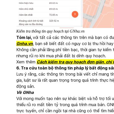
Kiểm tra thông tin quy hoạch tại GNha.vn
Tóm lại,
với tất cả các thông tin trên mà bạn có đ
Gnha.vn
, bạn sẽ biết đất có nguy cơ bị thu hồi ha
Không cần phải lãng phí tiền bạc, thời gian tự kiể
nhưng rủi ro khi mua phải đất bị dính quy hoạch.
Xem thêm
Cách kiểm tra quy hoạch đơn giản, chi
6. Tra cứu toàn bộ thông tin pháp lý bất động s
Lưu ý rằng, các thông tin trong bài viết chỉ mang 
gia, luật sư là rất quan trọng trong quá trình thực 
động sản.
Về GNha
Với mong muốn tạo nên sự khác biệt và hỗ trợ tối ư
thiểu rủi ro mất tiền tỷ trong quá trình mua bán. G
trực tuyến, chỉ cần ngồi tại nhà cũng có thể tìm hi