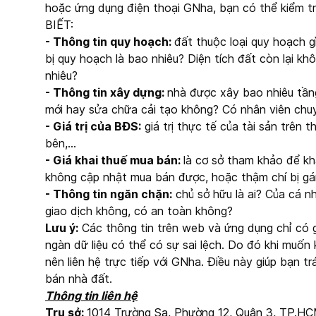
hoặc ứng dụng điện thoại GNha, bạn có thể kiểm t
BIẾT:
- Thông tin quy hoạch:
đất thuộc loại quy hoạch g
bị quy hoạch là bao nhiêu? Diện tích đất còn lại kh
nhiêu?
- Thông tin xây dựng:
nhà được xây bao nhiêu tần
mới hay sửa chữa cải tạo không? Có nhân viên chuy
- Giá trị của BĐS:
giá trị thực tế của tài sản trên 
bên,…
- Giá khai thuế mua bán:
là cơ sở tham khảo để kha
không cập nhật mua bán được, hoặc thậm chí bị gán
- Thông tin ngăn chặn:
chủ sở hữu là ai? Của cá 
giao dịch không, có an toàn không?
Lưu ý:
Các thông tin trên web và ứng dụng chỉ có gi
ngàn dữ liệu có thể có sự sai lệch. Do đó khi muốn 
nên liên hệ trực tiếp với GNha. Điều này giúp bạn t
bán nhà đất.
Thông tin liên hệ
Trụ sở:
1014 Trường Sa, Phường 12, Quận 3, TP.H