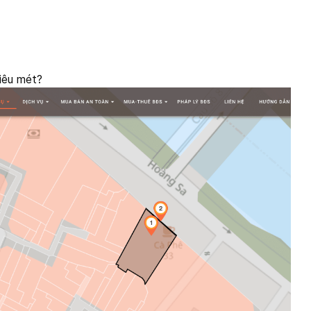
iêu mét?