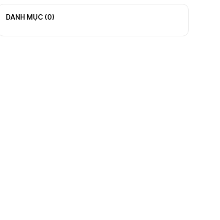
DANH MỤC (
0
)