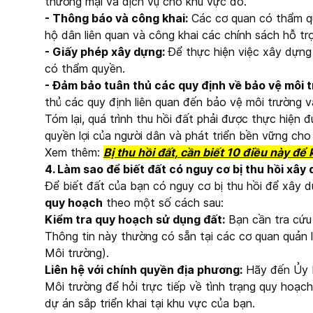
thương mại và dịch vụ cho khu vực đó.
- Thông báo và công khai:
Các cơ quan có thẩm qu
hộ dân liên quan và công khai các chính sách hỗ trợ
- Giấy phép xây dựng:
Để thực hiện việc xây dựng
có thẩm quyền.
- Đảm bảo tuân thủ các quy định về bảo vệ môi 
thủ các quy định liên quan đến bảo vệ môi trường v
Tóm lại, quá trình thu hồi đất phải được thực hiện
quyền lợi của người dân và phát triển bền vững ch
Xem thêm:
Bị thu hồi đất, cần biết 10 điều này để 
4. Làm sao để biết đất có nguy cơ bị thu hồi xây
Để biết đất của bạn có nguy cơ bị thu hồi để xây
quy hoạch
theo một số cách sau:
Kiểm tra quy hoạch sử dụng đất:
Bạn cần tra cứu 
Thông tin này thường có sẵn tại các cơ quan quản 
Môi trường).
Liên hệ với chính quyền địa phương:
Hãy đến Ủy 
Môi trường để hỏi trực tiếp về tình trạng quy hoạc
dự án sắp triển khai tại khu vực của bạn.