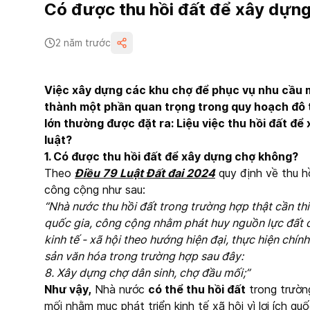
Có được thu hồi đất để xây dựn
2 năm trước
Việc xây dựng các khu chợ để phục vụ nhu cầu m
thành một phần quan trọng trong quy hoạch đô thị
lớn thường được đặt ra: Liệu việc thu hồi đất đ
luật?
1. Có được thu hồi đất để xây dựng chợ không?
Theo
Điều 79 Luật Đất đai 2024
quy định về thu hồi
công cộng như sau:
“Nhà nước thu hồi đất trong trường hợp thật cần thiết
quốc gia, công cộng nhằm phát huy nguồn lực đất đa
kinh tế - xã hội theo hướng hiện đại, thực hiện chín
sản văn hóa trong trường hợp sau đây:
8. Xây dựng chợ dân sinh, chợ đầu mối;”
Như vậy,
Nhà nước
có thể thu hồi đất
trong trườn
mối nhằm mục phát triển kinh tế xã hội vì lợi ích qu