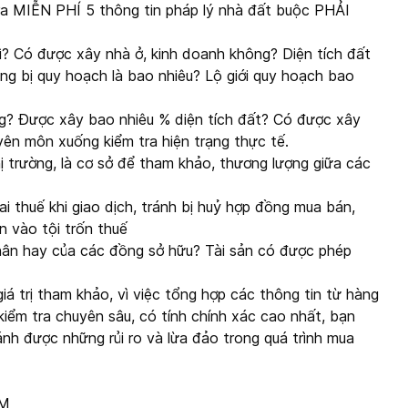
ra MIỄN PHÍ 5 thông tin pháp lý nhà đất buộc PHẢI
ì? Có được xây nhà ở, kinh doanh không? Diện tích đất
ông bị quy hoạch là bao nhiêu? Lộ giới quy hoạch bao
g? Được xây bao nhiêu % diện tích đất? Có được xây
ên môn xuống kiểm tra hiện trạng thực tế.
thị trường, là cơ sở để tham khảo, thương lượng giữa các
i thuế khi giao dịch, tránh bị huỷ hợp đồng mua bán,
 vào tội trốn thuế
nhân hay của các đồng sở hữu? Tài sản có được phép
á trị tham khảo, vì việc tổng hợp các thông tin từ hàng
kiểm tra chuyên sâu, có tính chính xác cao nhất, bạn
ránh được những rủi ro và lừa đảo trong quá trình mua
CM