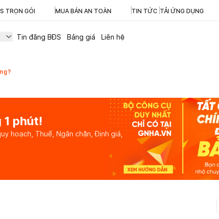
ĐS TRỌN GÓI
MUA BÁN AN TOÀN
TIN TỨC
TẢI ỨNG DỤNG
Tin đăng BĐS
Bảng giá
Liên hệ
ông?
 1 phút!
quy hoạch, Thuế, Ngăn chặn, Định giá,