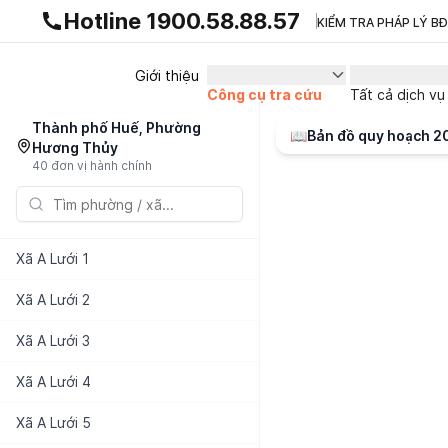
Gnhà production - v1.0.0
Hotline 1900.58.88.57
KIỂM TRA PHÁP LÝ B
Giới thiệu
Công cụ tra cứu
Tất cả dịch vụ
Thành phố Huế, Phường
📖
Bản đồ quy hoạch 
Hương Thủy
40 đơn vị hành chính
Xã
A Lưới 1
Xã
A Lưới 2
Xã
A Lưới 3
Xã
A Lưới 4
Xã
A Lưới 5