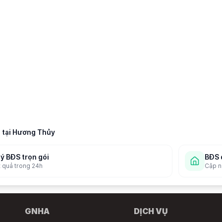
 tại
Hương Thủy
lý BĐS trọn gói
BĐS 
t quả trong 24h
Cập nh
GNHA
DỊCH VỤ