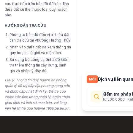
cứu trực tiếp trên bản đồ để xác định
thửa đất cụ thể thuộc loại quy hoạch
nào.
HƯỚNG DẪN TRA CỨU
Phóng to bản đồ đến vị trí thửa đất
cần tra cứu tại
Phường Hương Thủy
.
Nhấn vào thửa đất để xem thông tin
quy hoạch, lộ giới và diện tích.
Sử dụng bộ công cụ Gnhà để kiểm
tra thêm thông tin xây dựng, định
giá và pháp lý đầy đủ.
Dịch vụ liên quan
MỚI
Lưu ý: Thông tin quy hoạch do phòng
quản lý đô thị cấp địa phương cung cấp
và được cập nhật định kỳ. Để tra cứu
Kiểm tra pháp 
chính xác tình trạng pháp lý, ngăn chặn
Từ 500.000đ · Kế
giao dịch và lịch sử mua bán, vui lòng
liên hệ Gnhà qua hotline 1900.58.88.57.