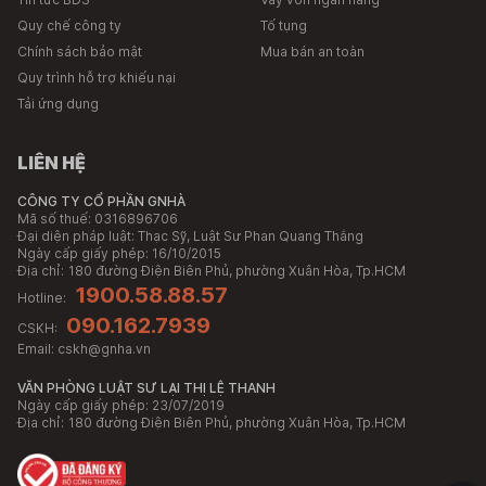
Quy chế công ty
Tố tụng
Chính sách bảo mật
Mua bán an toàn
Quy trình hỗ trợ khiếu nại
Tải ứng dụng
LIÊN HỆ
CÔNG TY CỔ PHẦN GNHÀ
Mã số thuế: 0316896706
Đại diện pháp luật: Thạc Sỹ, Luật Sư Phan Quang Thắng
Ngày cấp giấy phép: 16/10/2015
Địa chỉ:
180 đường Điện Biên Phủ, phường Xuân Hòa, Tp.HCM
1900.58.88.57
Hotline:
090.162.7939
CSKH:
Email:
cskh@gnha.vn
VĂN PHÒNG LUẬT SƯ LẠI THỊ LỆ THANH
Ngày cấp giấy phép: 23/07/2019
Địa chỉ:
180 đường Điện Biên Phủ, phường Xuân Hòa, Tp.HCM