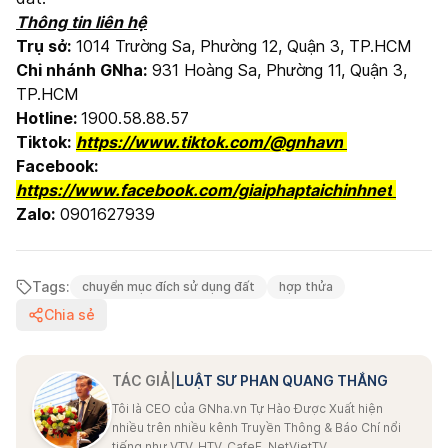
Thông tin liên hệ
Trụ sở:
1014 Trường Sa, Phường 12, Quận 3, TP.HCM
Chi nhánh GNha:
931 Hoàng Sa, Phường 11, Quận 3,
TP.HCM
Hotline:
1900.58.88.57
Tiktok:
https://www.tiktok.com/@gnhavn
Facebook:
https://www.facebook.com/giaiphaptaichinhnet
Zalo:
0901627939
Tags:
chuyển mục đích sử dụng đất
hợp thửa
Chia sẻ
TÁC GIẢ
|
LUẬT SƯ PHAN QUANG THẮNG
Tôi là CEO của GNha.vn Tự Hào Được Xuất hiện
nhiều trên nhiều kênh Truyền Thông & Báo Chí nổi
tiếng như VTV, HTV, CafeF, NetVietTV,...