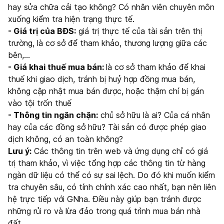
hay sửa chữa cải tạo không? Có nhân viên chuyên môn
xuống kiểm tra hiện trạng thực tế.
- Giá trị của BĐS:
giá trị thực tế của tài sản trên thị
trường, là cơ sở để tham khảo, thương lượng giữa các
bên,…
- Giá khai thuế mua bán:
là cơ sở tham khảo để khai
thuế khi giao dịch, tránh bị huỷ hợp đồng mua bán,
không cập nhật mua bán được, hoặc thậm chí bị gán
vào tội trốn thuế
- Thông tin ngăn chặn:
chủ sở hữu là ai? Của cá nhân
hay của các đồng sở hữu? Tài sản có được phép giao
dịch không, có an toàn không?
Lưu ý:
Các thông tin trên web và ứng dụng chỉ có giá
trị tham khảo, vì việc tổng hợp các thông tin từ hàng
ngàn dữ liệu có thể có sự sai lệch. Do đó khi muốn kiểm
tra chuyên sâu, có tính chính xác cao nhất, bạn nên liên
hệ trực tiếp với GNha. Điều này giúp bạn tránh được
những rủi ro và lừa đảo trong quá trình mua bán nhà
đất.