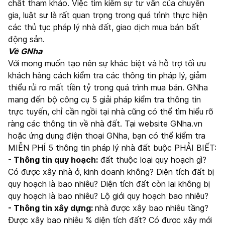
chất tham khảo. Việc tìm kiếm sự tư vấn của chuyên
gia, luật sư là rất quan trọng trong quá trình thực hiện
các thủ tục pháp lý nhà đất, giao dịch mua bán bất
động sản.
Về GNha
Với mong muốn tạo nên sự khác biệt và hỗ trợ tối ưu
khách hàng cách kiểm tra các thông tin pháp lý, giảm
thiểu rủi ro mất tiền tỷ trong quá trình mua bán. GNha
mang đến bộ công cụ 5 giải pháp kiểm tra thông tin
trực tuyến, chỉ cần ngồi tại nhà cũng có thể tìm hiểu rõ
ràng các thông tin về nhà đất. Tại website GNha.vn
hoặc ứng dụng điện thoại GNha, bạn có thể kiểm tra
MIỄN PHÍ 5 thông tin pháp lý nhà đất buộc PHẢI BIẾT:
- Thông tin quy hoạch:
đất thuộc loại quy hoạch gì?
Có được xây nhà ở, kinh doanh không? Diện tích đất bị
quy hoạch là bao nhiêu? Diện tích đất còn lại không bị
quy hoạch là bao nhiêu? Lộ giới quy hoạch bao nhiêu?
- Thông tin xây dựng:
nhà được xây bao nhiêu tầng?
Được xây bao nhiêu % diện tích đất? Có được xây mới