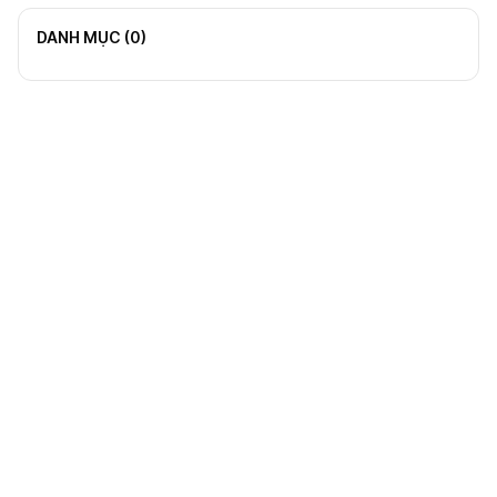
DANH MỤC (
0
)