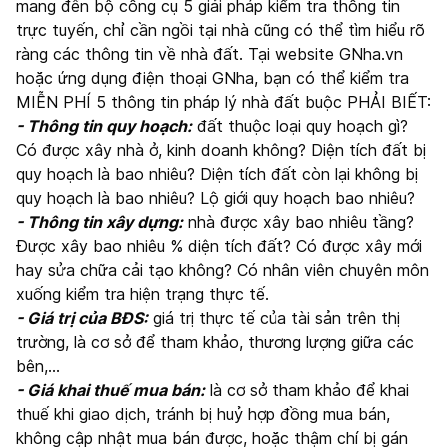
mang đến bộ công cụ 5 giải pháp kiểm tra thông tin
trực tuyến, chỉ cần ngồi tại nhà cũng có thể tìm hiểu rõ
ràng các thông tin về nhà đất. Tại website GNha.vn
hoặc ứng dụng điện thoại GNha, bạn có thể kiểm tra
MIỄN PHÍ 5 thông tin pháp lý nhà đất buộc PHẢI BIẾT:
- Thông tin quy hoạch:
đất thuộc loại quy hoạch gì?
Có được xây nhà ở, kinh doanh không? Diện tích đất bị
quy hoạch là bao nhiêu? Diện tích đất còn lại không bị
quy hoạch là bao nhiêu? Lộ giới quy hoạch bao nhiêu?
- Thông tin xây dựng:
nhà được xây bao nhiêu tầng?
Được xây bao nhiêu % diện tích đất? Có được xây mới
hay sửa chữa cải tạo không? Có nhân viên chuyên môn
xuống kiểm tra hiện trạng thực tế.
- Giá trị của BĐS:
giá trị thực tế của tài sản trên thị
trường, là cơ sở để tham khảo, thương lượng giữa các
bên,…
- Giá khai thuế mua bán:
là cơ sở tham khảo để khai
thuế khi giao dịch, tránh bị huỷ hợp đồng mua bán,
không cập nhật mua bán được, hoặc thậm chí bị gán