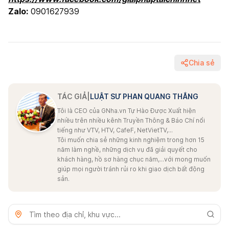
Zalo:
0901627939
Chia sẻ
TÁC GIẢ
|
LUẬT SƯ PHAN QUANG THẮNG
Tôi là CEO của GNha.vn Tự Hào Được Xuất hiện
nhiều trên nhiều kênh Truyền Thông & Báo Chí nổi
tiếng như VTV, HTV, CafeF, NetVietTV,...
Tôi muốn chia sẻ những kinh nghiệm trong hơn 15
năm làm nghề, những dịch vụ đã giải quyết cho
khách hàng, hồ sơ hàng chục năm,...với mong muốn
giúp mọi người tránh rủi ro khi giao dịch bất động
sản.