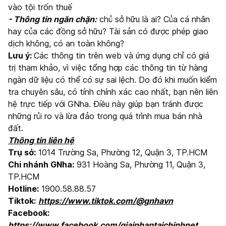
vào tội trốn thuế
- Thông tin ngăn chặn:
chủ sở hữu là ai? Của cá nhân
hay của các đồng sở hữu? Tài sản có được phép giao
dịch không, có an toàn không?
Lưu ý:
Các thông tin trên web và ứng dụng chỉ có giá
trị tham khảo, vì việc tổng hợp các thông tin từ hàng
ngàn dữ liệu có thể có sự sai lệch. Do đó khi muốn kiểm
tra chuyên sâu, có tính chính xác cao nhất, bạn nên liên
hệ trực tiếp với GNha. Điều này giúp bạn tránh được
những rủi ro và lừa đảo trong quá trình mua bán nhà
đất.
Thông tin liên hệ
Trụ sở:
1014 Trường Sa, Phường 12, Quận 3, TP.HCM
Chi nhánh GNha:
931 Hoàng Sa, Phường 11, Quận 3,
TP.HCM
Hotline:
1900.58.88.57
Tiktok:
https://www.tiktok.com/@gnhavn
Facebook:
https://www.facebook.com/giaiphaptaichinhnet