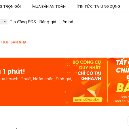
ĐS TRỌN GÓI
MUA BÁN AN TOÀN
TIN TỨC
TẢI ỨNG DỤNG
Tin đăng BĐS
Bảng giá
Liên hệ
T KHI BÁN NHÀ
 1 phút!
quy hoạch, Thuế, Ngăn chặn, Định giá,