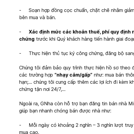
- Soạn hợp đồng cọc chuẩn, chặt chẽ nhằm giảm thi
bên mua và bán.
-
Xác định mức các khoản thuế, phí quy định 
chứng
trước khi Quý khách hàng tiến hành giai đo
- Thực hiện thủ tục ký công chứng, đăng bộ sang
Chúng tôi đảm bảo quy trình thực hiện hồ sơ theo 
các trường hợp
“nhạy cảm/gấp”
như: mua bán thôn
hạn;… chúng tôi cung cấp thêm các lợi ích đi kèm k
chứng tận nơi 24/7,…
Ngoài ra, GNha còn hỗ trợ bạn đăng tin bán nhà Miễ
giúp bạn nhanh chóng bán được nhà như:
- Mỗi ngày có khoảng 2 nghìn – 3 nghìn lượt truy 
mua cao.