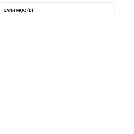
DANH MỤC (
0
)