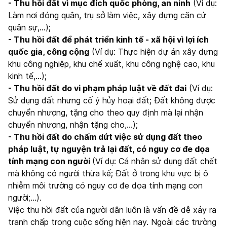
- Thu hồi đất vì mục đích quốc phòng, an ninh
(Ví dụ:
Làm nơi đóng quân, trụ sở làm việc, xây dựng căn cứ
quân sự,...);
- Thu hồi đất để phát triển kinh tế - xã hội vì lợi ích
quốc gia, công cộng
(Ví dụ: Thực hiện dự án xây dựng
khu công nghiệp, khu chế xuất, khu công nghệ cao, khu
kinh tế,...);
- Thu hồi đất do vi phạm pháp luật về đất đai
(Ví dụ:
Sử dụng đất nhưng cố ý hủy hoại đất; Đất không được
chuyển nhượng, tặng cho theo quy định mà lại nhận
chuyển nhượng, nhận tặng cho,...);
- Thu hồi đất do chấm dứt việc sử dụng đất theo
pháp luật, tự nguyện trả lại đất, có nguy cơ đe dọa
tính mạng con người
(Ví dụ: Cá nhân sử dụng đất chết
mà không có người thừa kế; Đất ở trong khu vực bị ô
nhiễm môi trường có nguy cơ đe dọa tính mạng con
người;...).
Việc thu hồi đất của người dân luôn là vấn đề dễ xảy ra
tranh chấp trong cuộc sống hiện nay. Ngoài các trường