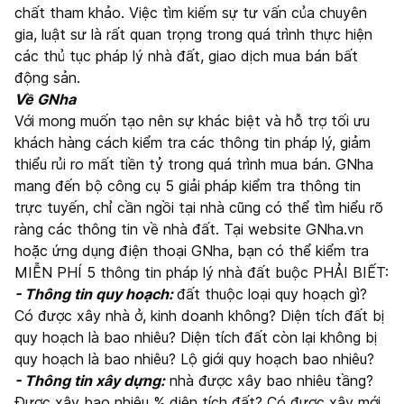
chất tham khảo. Việc tìm kiếm sự tư vấn của chuyên
gia, luật sư là rất quan trọng trong quá trình thực hiện
các thủ tục pháp lý nhà đất, giao dịch mua bán bất
động sản.
Về GNha
Với mong muốn tạo nên sự khác biệt và hỗ trợ tối ưu
khách hàng cách kiểm tra các thông tin pháp lý, giảm
thiểu rủi ro mất tiền tỷ trong quá trình mua bán. GNha
mang đến bộ công cụ 5 giải pháp kiểm tra thông tin
trực tuyến, chỉ cần ngồi tại nhà cũng có thể tìm hiểu rõ
ràng các thông tin về nhà đất. Tại website GNha.vn
hoặc ứng dụng điện thoại GNha, bạn có thể kiểm tra
MIỄN PHÍ 5 thông tin pháp lý nhà đất buộc PHẢI BIẾT:
- Thông tin quy hoạch:
đất thuộc loại quy hoạch gì?
Có được xây nhà ở, kinh doanh không? Diện tích đất bị
quy hoạch là bao nhiêu? Diện tích đất còn lại không bị
quy hoạch là bao nhiêu? Lộ giới quy hoạch bao nhiêu?
- Thông tin xây dựng:
nhà được xây bao nhiêu tầng?
Được xây bao nhiêu % diện tích đất? Có được xây mới