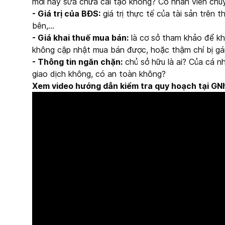
mới hay sửa chữa cải tạo không? Có nhân viên chuy
- Giá trị của BĐS:
giá trị thực tế của tài sản trên 
bên,…
- Giá khai thuế mua bán:
là cơ sở tham khảo để kha
không cập nhật mua bán được, hoặc thậm chí bị gán
- Thông tin ngăn chặn:
chủ sở hữu là ai? Của cá 
giao dịch không, có an toàn không?
Xem video hướng dẫn kiểm tra quy hoạch tại GN