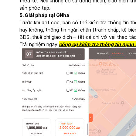
thừa kế. Nếu không có sự đồng thuận, giao dịch khô
sản phức tạp.
5. Giải pháp tại GNha
Trước khi đặt cọc, bạn có thể kiểm tra thông tin t
hay không, thông tin ngăn chặn (tranh chấp, kê biê
BĐS, thuế phí giao dịch – tất cả chỉ với vài thao tá
Trải nghiệm ngay
c
ông cụ kiểm tra thông
tin ngăn