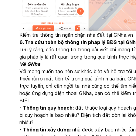
Kiểm tra thông tin ngăn chặn nhà đất tại GNha.vn
6. Tra cứu toàn bộ thông tin pháp lý BĐS tại GN
Lưu ý rằng, các thông tin trong bài viết chỉ mang 
gia pháp lý là rất quan trọng trong quá trình thực h
Về GNha
Với mong muốn tạo nên sự khác biệt và hỗ trợ tối ư
thiểu rủi ro mất tiền tỷ trong quá trình mua bán. G
trực tuyến, chỉ cần ngồi tại nhà cũng có thể tìm hi
hoặc ứng dụng điện thoại GNha, bạn có thể kiểm t
BIẾT:
- Thông tin quy hoạch:
đất thuộc loại quy hoạch g
bị quy hoạch là bao nhiêu? Diện tích đất còn lại kh
nhiêu?
- Thông tin xây dựng:
nhà được xây bao nhiêu tần