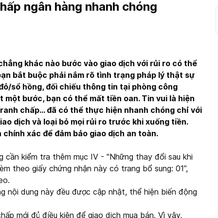
 chấp ngân hàng nhanh chóng
hẳng khác nào bước vào giao dịch với rủi ro có thể
 bạn bắt buộc phải nắm rõ tình trạng pháp lý thật sự
đỏ/sổ hồng, đối chiếu thông tin tại phòng công
t một bước, bạn có thể mất tiền oan. Tin vui là hiện
tranh chấp… đã có thể thực hiện nhanh chóng chỉ với
ao dịch và loại bỏ mọi rủi ro trước khi xuống tiền.
 chính xác để đảm bảo giao dịch an toàn.
g cần kiểm tra thêm mục IV - "Những thay đổi sau khi
èm theo giấy chứng nhận này có trang bổ sung: 01”,
heo.
g nội dung này đều được cập nhật, thể hiện biến động
hấp mới đủ điều kiện để giao dịch mua bán. Vì vậy,