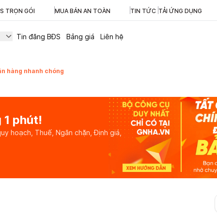
ĐS TRỌN GÓI
MUA BÁN AN TOÀN
TIN TỨC
TẢI ỨNG DỤNG
Tin đăng BĐS
Bảng giá
Liên hệ
gân hàng nhanh chóng
 1 phút!
quy hoạch, Thuế, Ngăn chặn, Định giá,