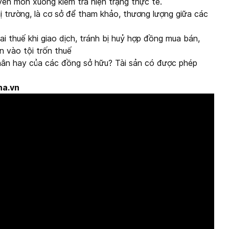
ên môn xuống kiểm tra hiện trạng thực tế.
thị trường, là cơ sở để tham khảo, thương lượng giữa các
i thuế khi giao dịch, tránh bị huỷ hợp đồng mua bán,
 vào tội trốn thuế
nhân hay của các đồng sở hữu? Tài sản có được phép
ha.vn