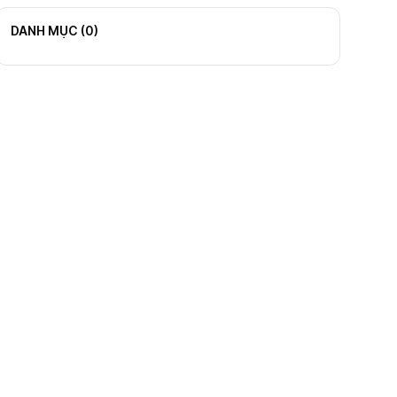
DANH MỤC (
0
)