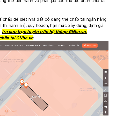
ng thể tiến hành và phải qua các thủ tục phân chia tài
hế chấp để biết nhà đất có đang thế chấp tại ngân hàng
n thi hành án), quy hoạch, hạn mức xây dựng, định giá
c
tra cứu trực tuyến trên hệ thống GNha.vn.
 chặn
tại
GNha.vn