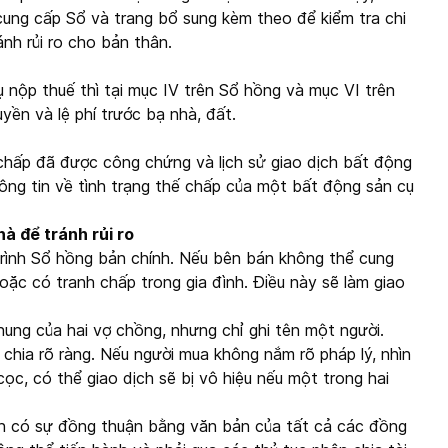
cung cấp Sổ và trang bổ sung kèm theo để kiểm tra chi
ánh rủi ro cho bản thân.
nộp thuế thì tại mục IV trên Sổ hồng và mục VI trên
ền và lệ phí trước bạ nhà, đất.
chấp đã được công chứng và lịch sử giao dịch bất động
ông tin về tình trạng thế chấp của một bất động sản cụ
hà để tránh rủi ro
trình Sổ hồng bản chính. Nếu bên bán không thể cung
ặc có tranh chấp trong gia đình. Điều này sẽ làm giao
hung của hai vợ chồng, nhưng chỉ ghi tên một người.
 chia rõ ràng. Nếu người mua không nắm rõ pháp lý, nhìn
cọc, có thể giao dịch sẽ bị vô hiệu nếu một trong hai
n có sự đồng thuận bằng văn bản của tất cả các đồng