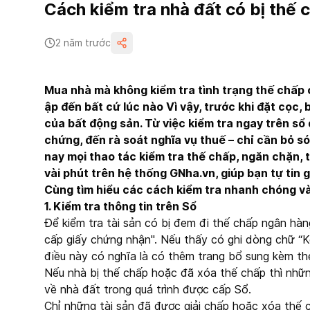
Cách kiểm tra nhà đất có bị thế
2 năm trước
Mua nhà mà không kiểm tra tình trạng thế chấp c
ập đến bất cứ lúc nào Vì vậy, trước khi đặt cọc,
của bất động sản. Từ việc kiểm tra ngay trên sổ 
chứng, đến rà soát nghĩa vụ thuế – chỉ cần bỏ só
nay mọi thao tác kiểm tra thế chấp, ngăn chặn, 
vài phút trên hệ thống GNha.vn, giúp bạn tự tin gi
Cùng tìm hiểu các cách kiểm tra nhanh chóng và
1. Kiểm tra thông tin trên Sổ
Để kiểm tra tài sản có bị đem đi thế chấp ngân hàn
cấp giấy chứng nhận". Nếu thấy có ghi dòng chữ “K
điều này có nghĩa là có thêm trang bổ sung kèm t
Nếu nhà bị thế chấp hoặc đã xóa thế chấp thì nhữn
về nhà đất trong quá trình được cấp Sổ.
Chỉ những tài sản đã được giải chấp hoặc xóa thế c