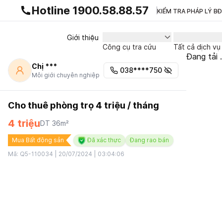
Gnhà production - v1.0.0
Hotline 1900.58.88.57
KIỂM TRA PHÁP LÝ B
Giới thiệu
Công cụ tra cứu
Tất cả dịch vụ
Đang tải .
Chị ***
038****750
Môi giới chuyên nghiệp
Cho thuê phòng trọ 4 triệu / tháng
4 triệu
DT
36
m²
Mua Bất động sản
Đã xác thực
Đang rao bán
Mã:
Q5-110034
|
20/07/2024 | 03:04:06