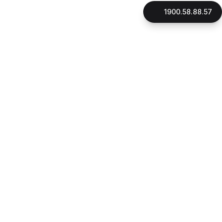
1900.58.88.57
LIÊN HỆ
CÔNG TY CỔ PHẦN GNHÀ
Mã số thuế: 0316896706
Đại diện pháp luật: Thạc Sỹ, Luật Sư Phan Quang Thắng
Ngày cấp giấy phép: 16/10/2015
Địa chỉ:
180 đường Điện Biên Phủ, phường Xuân Hòa, Tp.HCM
1900.58.88.57
Hotline:
090.162.7939
CSKH:
Email:
cskh@gnha.vn
VĂN PHÒNG LUẬT SƯ LẠI THỊ LỆ THANH
Ngày cấp giấy phép: 23/07/2019
Địa chỉ:
180 đường Điện Biên Phủ, phường Xuân Hòa, Tp.HCM