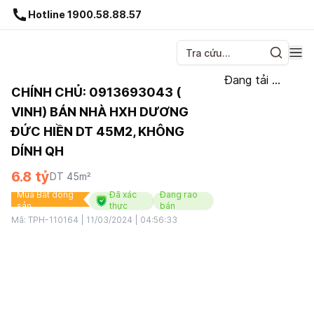
Gnhà production - v1.0.0
Hotline 1900.58.88.57
Đang tải ...
CHÍNH CHỦ: 0913693043 (
VINH) BÁN NHÀ HXH DƯƠNG
ĐỨC HIỀN DT 45M2, KHÔNG
DÍNH QH
6.8 tỷ
DT
45
m²
Mua Bất động
Đã xác
Đang rao
sản
thực
bán
Mã:
TPH-110164
|
11/03/2024 | 04:56:33