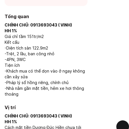
Tổng quan
CHÍNH CHỦ: 0913693043 ( VINH)
HH 1%
Giá chỉ tầm 151tr/m2
Kết cấu
-Diện tích sàn 122.9m2
-Trệt, 2 lầu, ban công nhỏ
-4PN, 3WC
Tiện ích
-Khách mua có thể dọn vào ở ngay không
cần xây sửa
-Pháp lý sổ hồng riêng, chính chủ
-Nhà nằm gần mặt tiền, hẻm xe hơi thông
thoáng
Vị trí
CHÍNH CHỦ: 0913693043 ( VINH)
HH 1%
Cách mặt tiền Dương Đức Hiền chưa tới