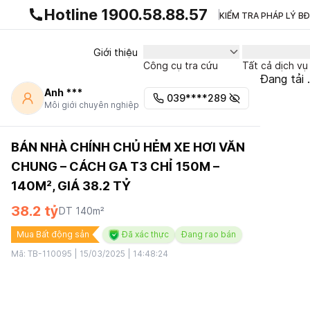
Gnhà production - v1.0.0
Hotline 1900.58.88.57
KIỂM TRA PHÁP LÝ B
Giới thiệu
Công cụ tra cứu
Tất cả dịch vụ
Đang tải .
Anh ***
039****289
Môi giới chuyên nghiệp
BÁN NHÀ CHÍNH CHỦ HẺM XE HƠI VĂN
CHUNG – CÁCH GA T3 CHỈ 150M –
140M², GIÁ 38.2 TỶ
38.2 tỷ
DT
140
m²
Mua Bất động sản
Đã xác thực
Đang rao bán
Mã:
TB-110095
|
15/03/2025 | 14:48:24