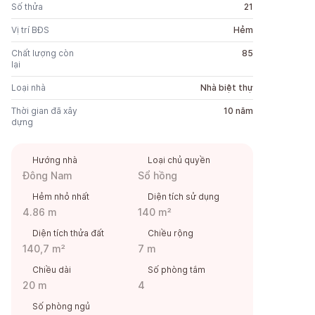
Số thửa
21
Vị trí BĐS
Hẻm
Chất lượng còn
85
lại
Loại nhà
Nhà biệt thự
Thời gian đã xây
10 năm
dựng
Hướng nhà
Loại chủ quyền
Đông Nam
Sổ hồng
Hẻm nhỏ nhất
Diện tích sử dụng
4.86 m
140 m²
Diện tích thửa đất
Chiều rộng
140,7 m²
7 m
Chiều dài
Số phòng tắm
20 m
4
Số phòng ngủ