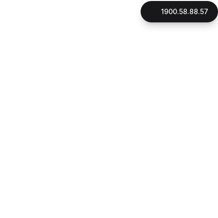
1900.58.88.57
LIÊN HỆ
CÔNG TY CỔ PHẦN GNHÀ
Mã số thuế: 0316896706
Đại diện pháp luật: Thạc Sỹ, Luật Sư Phan Quang Thắng
Ngày cấp giấy phép: 16/10/2015
Địa chỉ:
180 đường Điện Biên Phủ, phường Xuân Hòa, Tp.HCM
1900.58.88.57
Hotline:
090.162.7939
CSKH:
Email:
cskh@gnha.vn
VĂN PHÒNG LUẬT SƯ LẠI THỊ LỆ THANH
Ngày cấp giấy phép: 23/07/2019
Địa chỉ:
180 đường Điện Biên Phủ, phường Xuân Hòa, Tp.HCM