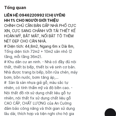
Tổng quan
LIÊN HỆ:0946220992 (CHỊ UYÊN)
HH 1% CHO NGƯỜI GIỚI THIỆU
CHÍNH CHỦ CẦN BÁN GẤP NHÀ PHỐ CỰC
XỊN, CỰC SANG CHẢNH VỚI TÁI THIẾT KẾ
HOÀN MỸ, BẮT MẮT, NỔI BẬT TÔ THÊM
NÉT ĐẸP CHO CĂN NHÀ.
# Diện tích: 44,8m2, Ngang 6m x Dài 8m,
Tổng diện tích 72m2 + 10m2 sân nhỏ (2
tầng, mỗi tầng 36m2).
# Khu dân cư an ninh. - Nhà có đầy đủ nội
thất, thiết bị bếp, thiết bị vệ sinh cơ bản.
Nhà được trang bị bếp, bồn rửa chén, máy
bơm, bồn nước, bơm tăng áp,...
# Sàn là sàn nhựa giả gỗ, màu sắc tự
nhiên, có tính thẩm mỹ và độ bền cao. -
Nội thất đồ rời sử dụng chất liệu gỗ tự
nhiên, nội thất fix sử dụng chất liệu gỗ
CAO CẤP, CHẤT LƯỢNG của An Cường
đảm bảo công năng và thời gian sử dụng
lâu dài, thích hợp và tiện nghi cho hộ gia