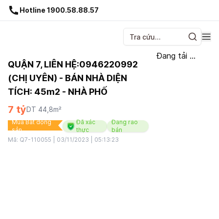
Gnhà production - v1.0.0
Hotline 1900.58.88.57
Đang tải ...
QUẬN 7, LIÊN HỆ:0946220992
(CHỊ UYÊN) - BÁN NHÀ DIỆN
TÍCH: 45m2 - NHÀ PHỐ
7 tỷ
DT
44,8
m²
Mua Bất động
Đã xác
Đang rao
sản
thực
bán
Mã:
Q7-110055
|
03/11/2023 | 05:13:23