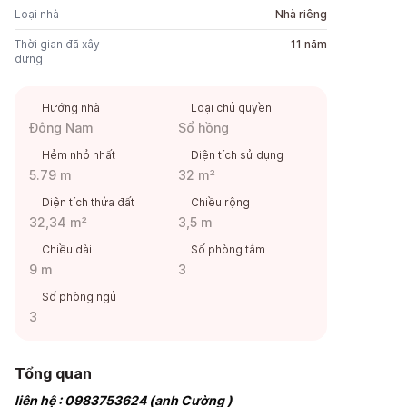
Loại nhà
Nhà riêng
Thời gian đã xây
11 năm
dựng
Hướng nhà
Loại chủ quyền
Đông Nam
Sổ hồng
Hẻm nhỏ nhất
Diện tích sử dụng
5.79 m
32 m²
Diện tích thửa đất
Chiều rộng
32,34 m²
3,5 m
Chiều dài
Số phòng tắm
9 m
3
Số phòng ngủ
3
Tổng quan
liên hệ : 0983753624 (anh Cường )