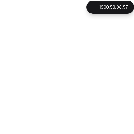
1900.58.88.57
LIÊN HỆ
CÔNG TY CỔ PHẦN GNHÀ
Mã số thuế: 0316896706
Đại diện pháp luật: Thạc Sỹ, Luật Sư Phan Quang Thắng
Ngày cấp giấy phép: 16/10/2015
Địa chỉ:
180 đường Điện Biên Phủ, phường Xuân Hòa, Tp.HCM
1900.58.88.57
Hotline:
090.162.7939
CSKH:
Email:
cskh@gnha.vn
VĂN PHÒNG LUẬT SƯ LẠI THỊ LỆ THANH
Ngày cấp giấy phép: 23/07/2019
Địa chỉ:
180 đường Điện Biên Phủ, phường Xuân Hòa, Tp.HCM