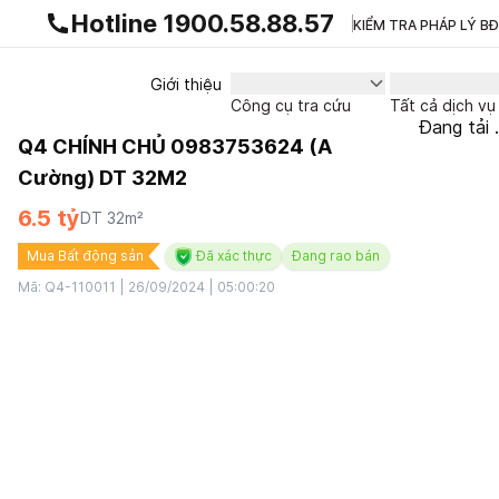
Gnhà production - v1.0.0
Hotline 1900.58.88.57
KIỂM TRA PHÁP LÝ B
Giới thiệu
Công cụ tra cứu
Tất cả dịch vụ
Đang tải .
Q4 CHÍNH CHỦ 0983753624 (A
Cường) DT 32M2
6.5 tỷ
DT
32
m²
Mua Bất động sản
Đã xác thực
Đang rao bán
Mã:
Q4-110011
|
26/09/2024 | 05:00:20