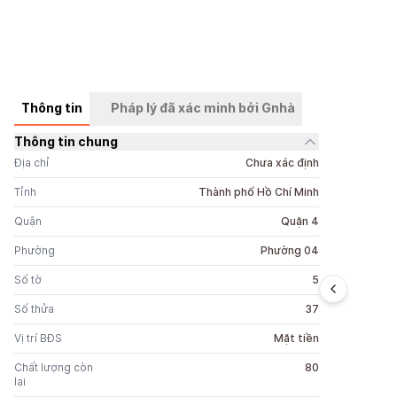
Thông tin
Pháp lý đã xác minh bởi Gnhà
Thông tin chung
+
14
ảnh
Địa chỉ
Chưa xác định
Tỉnh
Thành phố Hồ Chí Minh
Quận
Quận 4
Phường
Phường 04
Số tờ
5
Số thửa
37
Vị trí BĐS
Mặt tiền
Chất lượng còn
80
lại