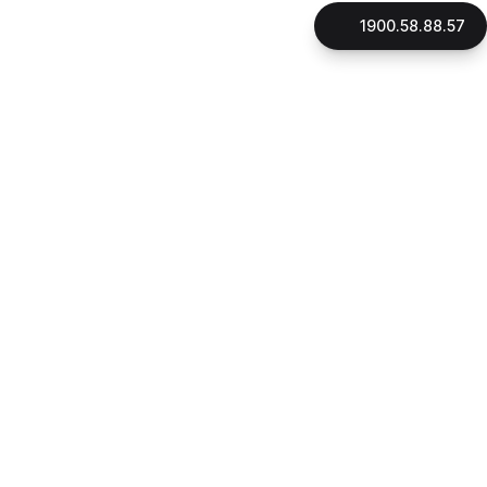
1900.58.88.57
LIÊN HỆ
CÔNG TY CỔ PHẦN GNHÀ
Mã số thuế: 0316896706
Đại diện pháp luật: Thạc Sỹ, Luật Sư Phan Quang Thắng
Ngày cấp giấy phép: 16/10/2015
Địa chỉ:
180 đường Điện Biên Phủ, phường Xuân Hòa, Tp.HCM
1900.58.88.57
Hotline:
090.162.7939
CSKH:
Email:
cskh@gnha.vn
VĂN PHÒNG LUẬT SƯ LẠI THỊ LỆ THANH
Ngày cấp giấy phép: 23/07/2019
Địa chỉ:
180 đường Điện Biên Phủ, phường Xuân Hòa, Tp.HCM