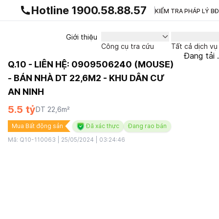
Gnhà production - v1.0.0
Hotline 1900.58.88.57
KIỂM TRA PHÁP LÝ B
Giới thiệu
Công cụ tra cứu
Tất cả dịch vụ
Đang tải .
Q.10 - LIÊN HỆ: 0909506240 (MOUSE)
- BÁN NHÀ DT 22,6M2 - KHU DÂN CƯ
AN NINH
5.5 tỷ
DT
22,6
m²
Mua Bất động sản
Đã xác thực
Đang rao bán
Mã:
Q10-110063
|
25/05/2024 | 03:24:46