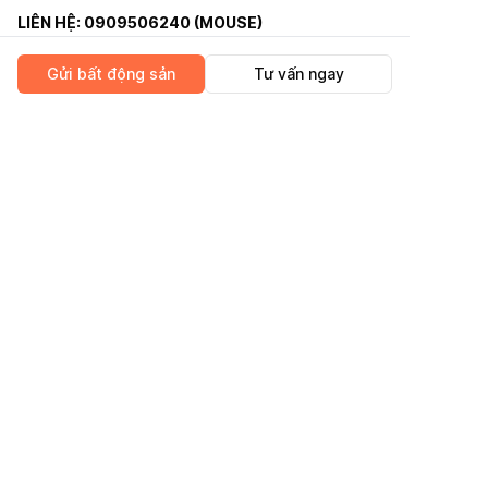
LIÊN HỆ: 0909506240 (MOUSE)
HH: 1%
Gửi bất động sản
Tư vấn ngay
Giá chỉ: 243tr/m2.
Diện tích: 22,6m2. Diện tích sử dụng: 68,39m2.
Kết cấu: 1 trệt + 2 lầu, 3 phòng ngủ, 2 Wc, nhà hiện
trạng mới, khách mua chỉ cần xách vali vào là ở
ngay.
Xung quanh nhà hàng xóm thân thiện, văn minh,
dân trí cao, an ninh, camera 24/24.
CÔNG TY CỔ PHẦN GNHÀ
Vị trí
LIÊN HỆ: 0909506240 (MOUSE)
HH: 1%
Từ đường CMT8 có thể đi các đường khác như
Trần Văn Đang, Đỗ Thị Lời, Hoàng Sa, Trường Sa,
Hồ Bá Kiện, Tô Hiến Thành, Trường Sơn, 3/2.
Dễ dàng di chuyển sang các quận khác như Q1, Q3,
Q4, Q5, Q Tân Bình, Q Phú Nhuận, Q Bình Thạnh.
Tiện ích xung quanh: