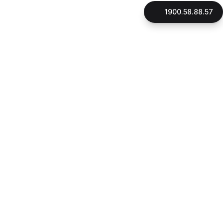
1900.58.88.57
LIÊN HỆ
CÔNG TY CỔ PHẦN GNHÀ
Mã số thuế: 0316896706
Đại diện pháp luật: Thạc Sỹ, Luật Sư Phan Quang Thắng
Ngày cấp giấy phép: 16/10/2015
Địa chỉ:
180 đường Điện Biên Phủ, phường Xuân Hòa, Tp.HCM
1900.58.88.57
Hotline:
090.162.7939
CSKH:
Email:
cskh@gnha.vn
VĂN PHÒNG LUẬT SƯ LẠI THỊ LỆ THANH
Ngày cấp giấy phép: 23/07/2019
Địa chỉ:
180 đường Điện Biên Phủ, phường Xuân Hòa, Tp.HCM