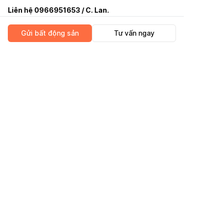
Liên hệ 0966951653 / C. Lan.
Hoa Hồng 1%
Kết cấu nhà:
Gửi bất động sản
Tư vấn ngay
-Nhà 1 trệt, lửng, 1 lầu
-2PN, 2WC
Tiện ích nhà:
-Khu vực trung tâm thành phố, dân cư sinh sống
đông đúc
-Khu kinh doanh mua bán tấp nập
-Nhà phù hợp cho 4-5 người ở thoải mái
CÔNG TY CỔ PHẦN GNHÀ
-shr chính chủ, mua bán sang tên nhanh chóng
Vị trí
Liên hệ 0966951653 / C. Lan.
Hoa Hồng 1%
-Cách đầu đường Nguyễn Công Hoan 200m
-Gần trường học: Trường THCS Cầu Kiệu, Trường
THPT Võ Thị Sáu, Hướng Nghiệp Á Âu
-Gần bệnh viện: bv Bình Thạnh, Bệnh viện Đa Khoa
Hoàn Mỹ Sài Gòn