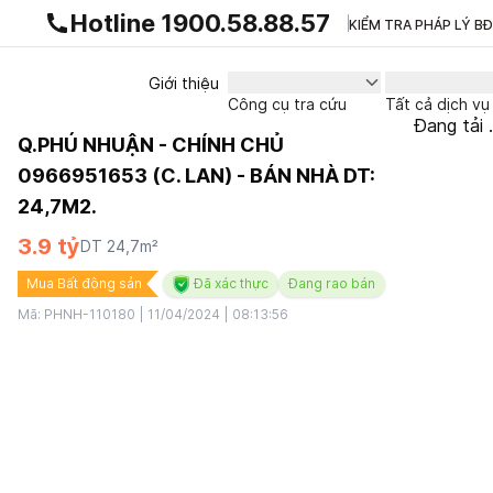
Gnhà production - v1.0.0
Hotline 1900.58.88.57
KIỂM TRA PHÁP LÝ B
Giới thiệu
Công cụ tra cứu
Tất cả dịch vụ
Đang tải .
Q.PHÚ NHUẬN - CHÍNH CHỦ
0966951653 (C. LAN) - BÁN NHÀ DT:
24,7M2.
3.9 tỷ
DT
24,7
m²
Mua Bất động sản
Đã xác thực
Đang rao bán
Mã:
PHNH-110180
|
11/04/2024 | 08:13:56