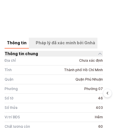
Thông tin
Pháp lý đã xác minh bởi Gnhà
Thông tin chung
+
8
ảnh
Địa chỉ
Chưa xác định
Tỉnh
Thành phố Hồ Chí Minh
Quận
Quận Phú Nhuận
Phường
Phường 07
Số tờ
46
Số thửa
403
Vị trí BĐS
Hẻm
Chất lượng còn
60