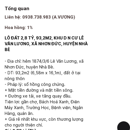
Tổng quan
Liên hệ: 0938.738.983 (A.VƯƠNG)
Hoa hồng: 1%
LÔ ĐẤT 2,8 TỶ, 93,2M2, KHU D N CƯ LÊ
VĂN LƯƠNG, XÃ NHƠN ĐỨC, HUYỆN NHÀ
BÈ
- Địa chỉ: hẻm 1874/3/6 Lê Văn Lương, xã
Nhơn Đức, huyện Nhà Bè.
- DT: 93,2m2 (6,58m x 16,1m), đất ở tại
nông thôn
- Pháp lý: sổ hồng công chứng.
+ Mặt tiền đường và mặt tiền sông.
+ Đường xe tải, xe tăng quay đầu.
Tiện lợi: gần chợ, Bách Hoá Xanh, Điện
Máy Xanh, Trường Học, Bệnh viện, Ngân
Hàng, quán ăn.
+ Giá rẻ nhất khu vực, còn thương lượng
cho người thiện chí.