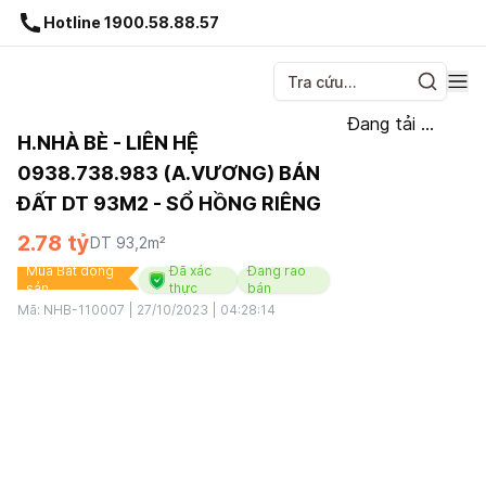
Gnhà production - v1.0.0
Hotline 1900.58.88.57
Đang tải ...
H.NHÀ BÈ - LIÊN HỆ
0938.738.983 (A.VƯƠNG) BÁN
ĐẤT DT 93M2 - SỔ HỒNG RIÊNG
2.78 tỷ
DT
93,2
m²
Mua Bất động
Đã xác
Đang rao
sản
thực
bán
Mã:
NHB-110007
|
27/10/2023 | 04:28:14