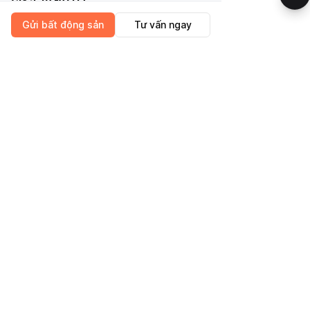
Giá 2,78 tỷ (TL)
Gửi bất động sản
Tư vấn ngay
Vị trí
Liên hệ: 0938.738.983 (A.VƯƠNG)
Hoa hồng: 1%
CÔNG TY CỔ PHẦN GNHÀ
Nhà cách đường Lê Văn Lượng chưa tới
300m.
Thuận tiện đến các tuyến đường như
đường cao tốc Bến Lức - Long Thành,
Ngô Quang Thắm.
GNHA
DỊCH VỤ
Trang chủ
Pháp lý BĐS
Tiện ích
Mua bán BĐS
Xây dựng
Thông gió
Tin tức BĐS
Vay vốn ngân hàng
Quy chế công ty
Tố tụng