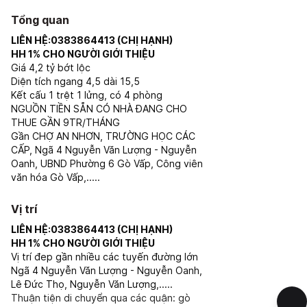
Tổng quan
LIÊN HỆ:0383864413 (CHỊ HẠNH)
HH 1% CHO NGƯỜI GIỚI THIỆU
Giá 4,2 tỷ bớt lộc
Diện tích ngang 4,5 dài 15,5
Kết cấu 1 trệt 1 lửng, có 4 phòng
NGUỒN TIỀN SẴN CÓ NHÀ ĐANG CHO
THUE GẦN 9TR/THÁNG
Gần CHỢ AN NHƠN, TRƯỜNG HỌC CÁC
CẤP, Ngã 4 Nguyễn Văn Lượng - Nguyễn
Oanh, UBND Phường 6 Gò Vấp, Công viên
văn hóa Gò Vấp,.....
Vị trí
LIÊN HỆ:0383864413 (CHỊ HẠNH)
HH 1% CHO NGƯỜI GIỚI THIỆU
Vị trí đep gần nhiều các tuyến đường lớn
Ngã 4 Nguyễn Văn Lượng - Nguyễn Oanh,
Lê Đức Thọ, Nguyễn Văn Lượng,.....
Thuận tiện di chuyển qua các quận: gò