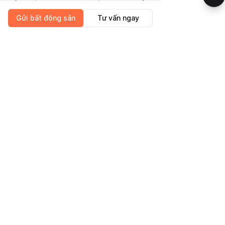
vấp, phú nhuận, quận 12, bình thạnh, thủ
đức, hóc môn, quận 3, quận 1, tân bình,....
Gửi bất động sản
Tư vấn ngay
Khu dân trí cao gần Ủy ban, công viên,
trường học các cấp,....
Tiện ích
Thiết bị nhà bếp
CÔNG TY CỔ PHẦN GNHÀ
GNHA
DỊCH VỤ
Trang chủ
Pháp lý BĐS
Mua bán BĐS
Xây dựng
Tin tức BĐS
Vay vốn ngân hàng
Quy chế công ty
Tố tụng