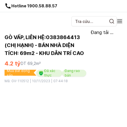
Gnhà production - v1.0.0
Hotline 1900.58.88.57
Đang tải ...
GÒ VẤP, LIÊN HỆ:0383864413
(CHỊ HẠNH) - BÁN NHÀ DIỆN
TÍCH: 69m2 - KHU DÂN TRÍ CAO
4.2 tỷ
DT
69,2
m²
Mua Bất động
Đã xác
Đang rao
sản
thực
bán
Mã:
GV-110512
|
10/11/2023 | 07:44:18