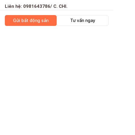
Liên hệ: 0981643786/ C. CHI.
Hoa hồng 1%.
Gửi bất động sản
Tư vấn ngay
Giá 5 tỷ 8 TL
Kết cấu 1 trệt 2 lầu
Nhà mới xây, nội thất hoàn thiện, diện tích sử dựng
lên tới 156m2
Xung quanh gồm nhiều tiện ích: gần chợ Cầu, chợ
Thạch Đà, Đại học Công Nghiệp cơ sở mới, sân cầu
CÔNG TY CỔ PHẦN GNHÀ
lông Châu Dương,...
Vị trí
Liên hệ: 0981643786/ C. CHI.
Hoa hồng 1%.
Nhà hẻm rộng 3m, khu vực yên tĩnh
Nối liền với các tuyến đường lớn như: Phạm Văn
Chiêu, Quang Trung, Tô Ký, Cộng Hòa,....
Tiện ích