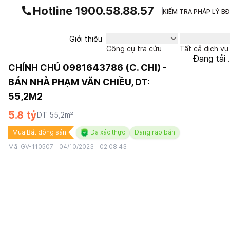
Gnhà production - v1.0.0
Hotline 1900.58.88.57
KIỂM TRA PHÁP LÝ B
Giới thiệu
Công cụ tra cứu
Tất cả dịch vụ
Đang tải .
CHÍNH CHỦ 0981643786 (C. CHI) -
BÁN NHÀ PHẠM VĂN CHIỀU, DT:
55,2M2
5.8 tỷ
DT
55,2
m²
Mua Bất động sản
Đã xác thực
Đang rao bán
Mã:
GV-110507
|
04/10/2023 | 02:08:43