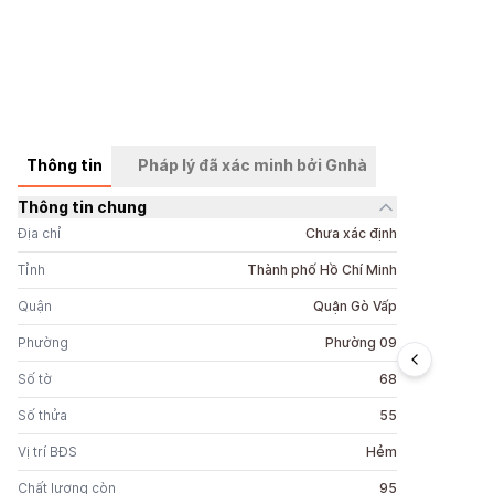
Thông tin
Pháp lý đã xác minh bởi Gnhà
Thông tin chung
+
5
ảnh
Địa chỉ
Chưa xác định
Tỉnh
Thành phố Hồ Chí Minh
Quận
Quận Gò Vấp
Phường
Phường 09
Số tờ
68
Số thửa
55
Vị trí BĐS
Hẻm
Chất lượng còn
95