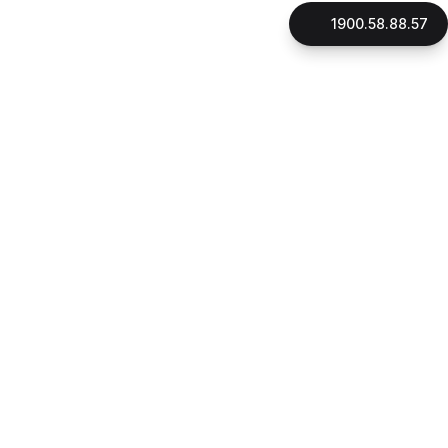
1900.58.88.57
LIÊN HỆ
CÔNG TY CỔ PHẦN GNHÀ
Mã số thuế: 0316896706
Đại diện pháp luật: Thạc Sỹ, Luật Sư Phan Quang Thắng
Ngày cấp giấy phép: 16/10/2015
Địa chỉ:
180 đường Điện Biên Phủ, phường Xuân Hòa, Tp.HCM
1900.58.88.57
Hotline:
090.162.7939
CSKH:
Email:
cskh@gnha.vn
VĂN PHÒNG LUẬT SƯ LẠI THỊ LỆ THANH
Ngày cấp giấy phép: 23/07/2019
Địa chỉ:
180 đường Điện Biên Phủ, phường Xuân Hòa, Tp.HCM