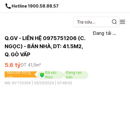
Gnhà production - v1.0.0
Hotline 1900.58.88.57
Đang tải ...
Q.GV - LIÊN HỆ 0975751206 (C.
NGỌC) - BÁN NHÀ, DT: 41.5M2,
Q. GÒ VẤP
5.6 tỷ
DT
41,5
m²
Mua Bất động
Đã xác
Đang rao
sản
thực
bán
Mã:
GV-110394
|
05/03/2024 | 07:48:02