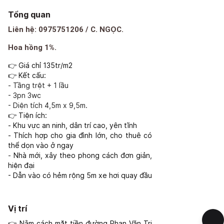
Tổng quan
Liên hệ: 0975751206 / C. NGỌC.
Hoa hồng 1%.
Giá chỉ 135tr/m2
👉
Kết cấu:
👉
-
Tầng trệt
+ 1 lầu
- 3pn 3wc
- Diện tích 4,5m x 9,5m.
Tiện ích:
👉
-
Khu vực an ninh, dân trí cao, yên
tĩnh
-
Thích hợp cho
gia đình
lớn, cho thuê có
thể dọn vào ở ngay
-
Nhà
mới, xây theo phong cách đơn giản,
hiện đại
- Dẫn vào có hẻm rộng 5m xe hơi quay đầu
Vị trí
Nằm
cách
mặt tiền đường Phan
Văn Trị
👉