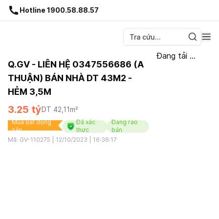
Gnhà production - v1.0.0
Hotline 1900.58.88.57
Đang tải ...
Q.GV - LIÊN HỆ 0347556686 (A
THUẬN) BÁN NHÀ DT 43M2 -
HẺM 3,5M
3.25 tỷ
DT
42,11
m²
Mua Bất động
Đã xác
Đang rao
sản
thực
bán
Mã:
GV-110275
|
12/10/2023 | 16:36:17