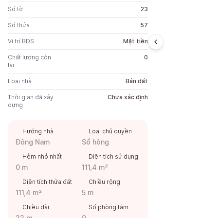
Số tờ
23
Số thửa
57
Vị trí BĐS
Mặt tiền
Chất lượng còn
0
lại
Loại nhà
Bán đất
Thời gian đã xây
Chưa xác định
dựng
Hướng nhà
Loại chủ quyền
Đông Nam
Sổ hồng
Hẻm nhỏ nhất
Diện tích sử dụng
0 m
111,4 m²
Diện tích thửa đất
Chiều rộng
111,4 m²
5 m
Chiều dài
Số phòng tắm
22 m
0