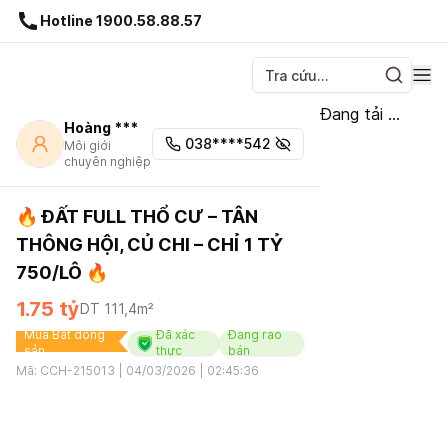
Gnhà production - v1.0.0
Hotline 1900.58.88.57
Đang tải ...
Hoàng ***
038****542
Môi giới
chuyên nghiệp
🔥 ĐẤT FULL THỔ CƯ – TÂN
THÔNG HỘI, CỦ CHI – CHỈ 1 TỶ
750/LÔ 🔥
1.75 tỷ
DT
111,4
m²
Mua Bất động
Đã xác
Đang rao
sản
thực
bán
Mã:
CCH-215013
|
04/03/2026 | 02:45:36