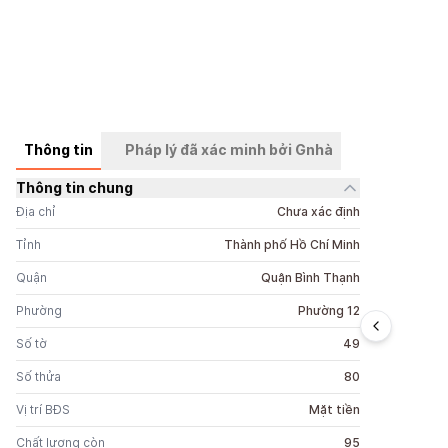
Thông tin
Pháp lý đã xác minh bởi Gnhà
Thông tin chung
+
10
ảnh
Địa chỉ
Chưa xác định
Tỉnh
Thành phố Hồ Chí Minh
Quận
Quận Bình Thạnh
Phường
Phường 12
Số tờ
49
Số thửa
80
Vị trí BĐS
Mặt tiền
Chất lượng còn
95