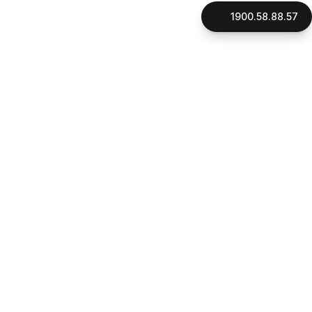
1900.58.88.57
LIÊN HỆ
CÔNG TY CỔ PHẦN GNHÀ
Mã số thuế: 0316896706
Đại diện pháp luật: Thạc Sỹ, Luật Sư Phan Quang Thắng
Ngày cấp giấy phép: 16/10/2015
Địa chỉ:
180 đường Điện Biên Phủ, phường Xuân Hòa, Tp.HCM
1900.58.88.57
Hotline:
090.162.7939
CSKH:
Email:
cskh@gnha.vn
VĂN PHÒNG LUẬT SƯ LẠI THỊ LỆ THANH
Ngày cấp giấy phép: 23/07/2019
Địa chỉ:
180 đường Điện Biên Phủ, phường Xuân Hòa, Tp.HCM