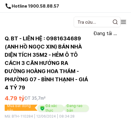
Gnhà production - v1.0.0
Hotline 1900.58.88.57
Đang tải ...
Q. BT - LIÊN HỆ : 0981634689
(ANH HỒ NGỌC XIN) BÁN NHÀ
DIỆN TÍCH 35M2 - HẺM Ô TÔ
CÁCH 3 CĂN HƯỚNG RA
ĐƯỜNG HOÀNG HOA THÁM -
PHƯỜNG 07 - BÌNH THẠNH - GIÁ
4 TỶ 79
4.79 tỷ
DT
35,7
m²
Mua Bất động
Đã xác
Đang rao
sản
thực
bán
Mã:
BTH-110284
|
12/06/2024 | 08:34:28