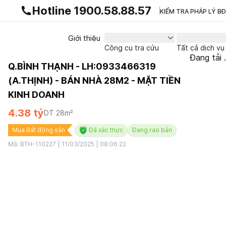
Gnhà production - v1.0.0
Hotline 1900.58.88.57
KIỂM TRA PHÁP LÝ B
Giới thiệu
Công cụ tra cứu
Tất cả dịch vụ
Đang tải .
Q.BÌNH THẠNH - LH:0933466319
(A.THỊNH) - BÁN NHÀ 28M2 - MẶT TIỀN
KINH DOANH
4.38 tỷ
DT
28
m²
Mua Bất động sản
Đã xác thực
Đang rao bán
Mã:
BTH-110227
|
11/03/2025 | 08:06:22