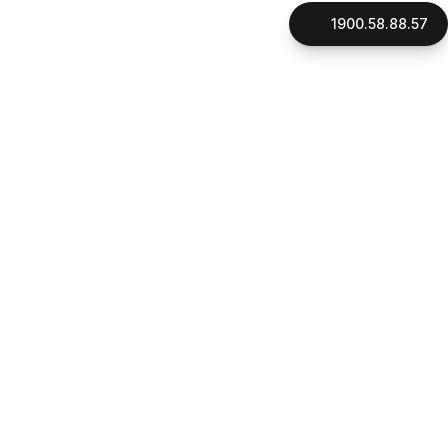
1900.58.88.57
LIÊN HỆ
CÔNG TY CỔ PHẦN GNHÀ
Mã số thuế: 0316896706
Đại diện pháp luật: Thạc Sỹ, Luật Sư Phan Quang Thắng
Ngày cấp giấy phép: 16/10/2015
Địa chỉ:
180 đường Điện Biên Phủ, phường Xuân Hòa, Tp.HCM
1900.58.88.57
Hotline:
090.162.7939
CSKH:
Email:
cskh@gnha.vn
VĂN PHÒNG LUẬT SƯ LẠI THỊ LỆ THANH
Ngày cấp giấy phép: 23/07/2019
Địa chỉ:
180 đường Điện Biên Phủ, phường Xuân Hòa, Tp.HCM