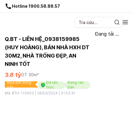
Gnhà production - v1.0.0
Hotline 1900.58.88.57
Đang tải ...
Q.BT - LIÊN HỆ_0938159985
(HUY HOÀNG), BÁN NHÀ HXH DT
30M2, NHÀ TRỐNG ĐẸP, AN
NINH TỐT
3.8 tỷ
DT
30
m²
Mua Bất động
Đã xác
Đang rao
sản
thực
bán
Mã:
BTH-110003
|
28/03/2024 | 01:53:41