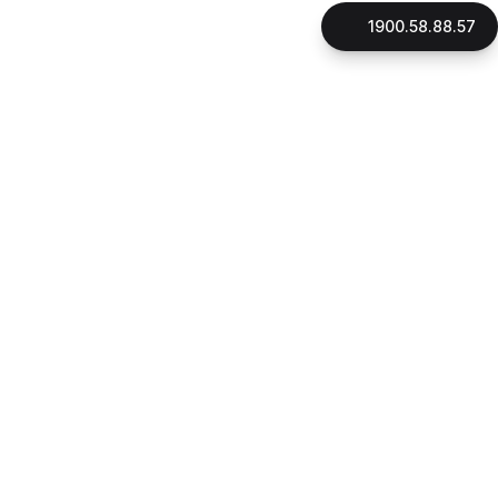
1900.58.88.57
LIÊN HỆ
CÔNG TY CỔ PHẦN GNHÀ
Mã số thuế: 0316896706
Đại diện pháp luật: Thạc Sỹ, Luật Sư Phan Quang Thắng
Ngày cấp giấy phép: 16/10/2015
Địa chỉ:
180 đường Điện Biên Phủ, phường Xuân Hòa, Tp.HCM
1900.58.88.57
Hotline:
090.162.7939
CSKH:
Email:
cskh@gnha.vn
VĂN PHÒNG LUẬT SƯ LẠI THỊ LỆ THANH
Ngày cấp giấy phép: 23/07/2019
Địa chỉ:
180 đường Điện Biên Phủ, phường Xuân Hòa, Tp.HCM