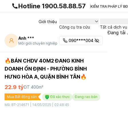
Gnhà production - v1.0.0
Hotline 1900.58.88.57
KIỂM TRA PHÁP LÝ B
Giới thiệu
Công cụ tra cứu
Tất cả dịch vụ
Đang tải .
Anh ***
090****004
Môi giới chuyên nghiệp
🔥BÁN CHDV 40M2 ĐANG KINH
DOANH ỔN ĐỊNH - PHƯỜNG BÌNH
HƯNG HÒA A, QUẬN BÌNH TÂN🔥
22.9 tỷ
DT
400
m²
Mua Bất động sản
Đã xác thực
Đang rao bán
Mã:
BT-214671
|
14/05/2025 | 02:48:45