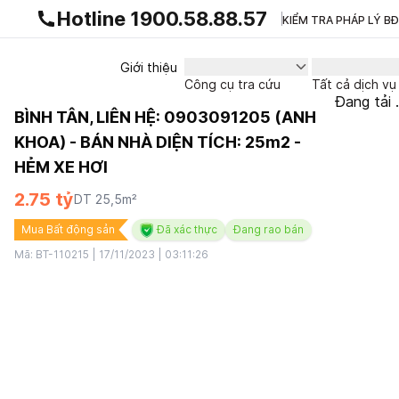
Gnhà production - v1.0.0
Hotline 1900.58.88.57
KIỂM TRA PHÁP LÝ B
Giới thiệu
Công cụ tra cứu
Tất cả dịch vụ
Đang tải .
BÌNH TÂN, LIÊN HỆ: 0903091205 (ANH
KHOA) - BÁN NHÀ DIỆN TÍCH: 25m2 -
HẺM XE HƠI
2.75 tỷ
DT
25,5
m²
Mua Bất động sản
Đã xác thực
Đang rao bán
Mã:
BT-110215
|
17/11/2023 | 03:11:26