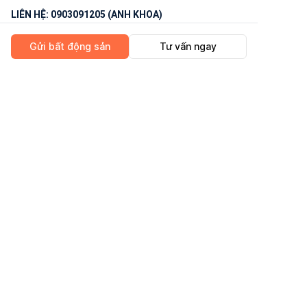
LIÊN HỆ: 0903091205 (ANH KHOA)
HH 30TR
Gửi bất động sản
Tư vấn ngay
Vị trí nhà: nhà hướng Tây đón ánh nắng, đối diện
đường Bờ Bao Tân Thắng .Thuận tiện di chuyển các
trục đường chính: Bờ Bao Tân Thắng
Xem nhà đi từ Bờ Bao Tân Thắng sau đó đi vào
Hương Lộ 13 và rẻ phải 30m bên tay trái là đường số
CÔNG TY CỔ PHẦN GNHÀ
13
GIÁ 2,75 TỶ TL
Kết cầu nhà: ngang 3,3m dài 8,3m, tổng diện tích sử
dụng 68,9m2
Trệt + lầu, 2 phòng ngủ, 2 nhà vệ sinh, 1 phòng bếp, 1
phòng khách, 1 phòng thờ, sân phơi
Vị trí
LIÊN HỆ: 0903091205 (ANH KHOA)