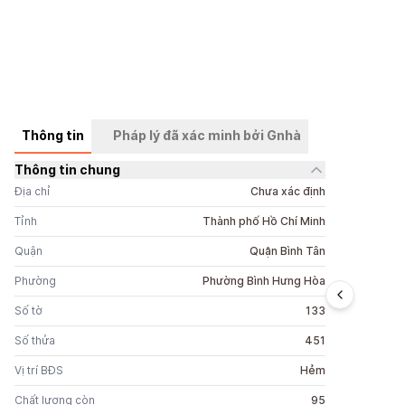
Thông tin
Pháp lý đã xác minh bởi Gnhà
Thông tin chung
+
2
ảnh
Địa chỉ
Chưa xác định
Tỉnh
Thành phố Hồ Chí Minh
Quận
Quận Bình Tân
Phường
Phường Bình Hưng Hòa
Số tờ
133
Số thửa
451
Vị trí BĐS
Hẻm
Chất lượng còn
95