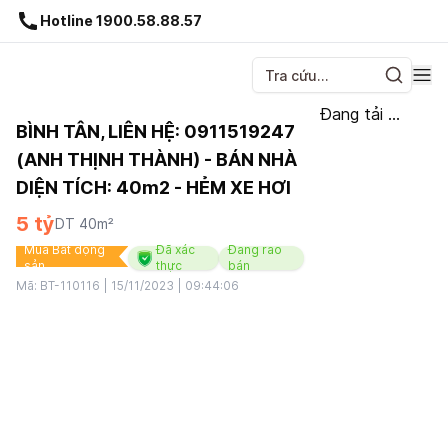
Gnhà production - v1.0.0
Hotline 1900.58.88.57
Đang tải ...
BÌNH TÂN, LIÊN HỆ: 0911519247
(ANH THỊNH THÀNH) - BÁN NHÀ
DIỆN TÍCH: 40m2 - HẺM XE HƠI
5 tỷ
DT
40
m²
Mua Bất động
Đã xác
Đang rao
sản
thực
bán
Mã:
BT-110116
|
15/11/2023 | 09:44:06