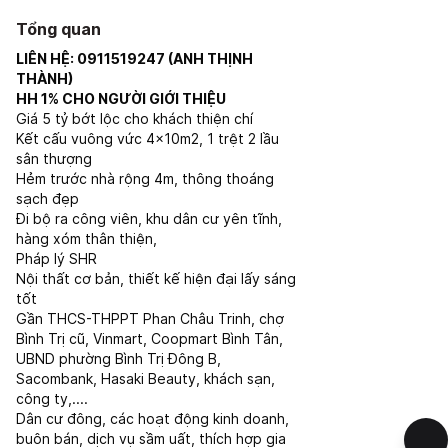
Tổng quan
LIÊN HỆ: 0911519247 (ANH THỊNH
THÀNH)
HH 1% CHO NGƯỜI GIỚI THIỆU
Giá 5 tỷ bớt lộc cho khách thiện chí
Kết cấu vuông vức 4x10m2, 1 trệt 2 lầu
sân thượng
Hẻm trước nhà rộng 4m, thông thoáng
sạch đẹp
Đi bộ ra công viên, khu dân cư yên tĩnh,
hàng xóm thân thiện,
Pháp lý SHR
Nội thất cơ bản, thiết kế hiện đại lấy sáng
tốt
Gần THCS-THPPT Phan Châu Trinh, chợ
Bình Trị cũ, Vinmart, Coopmart Bình Tân,
UBND phường Bình Trị Đông B,
Sacombank, Hasaki Beauty, khách sạn,
công ty,....
Dân cư đông, các hoạt động kinh doanh,
buôn bán, dịch vụ sầm uất, thích hợp gia